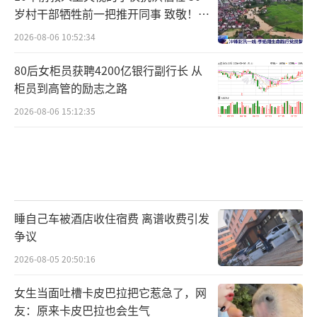
岁村干部牺牲前一把推开同事 致敬！送
别！
2026-08-06 10:52:34
80后女柜员获聘4200亿银行副行长 从
柜员到高管的励志之路
2026-08-06 15:12:35
睡自己车被酒店收住宿费 离谱收费引发
争议
2026-08-05 20:50:16
女生当面吐槽卡皮巴拉把它惹急了，网
友：原来卡皮巴拉也会生气