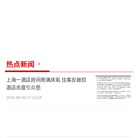
擅自复刻同款外观行为属于侵权；商标权则保
护IP名称，未经授权不得将“蒜鸟”字样用于
商业经营。
武汉智权知识产权集团有限公司负责人余
皓认为，热门文创IP走红后遭遇商标抢注、盗
版侵权现象很常见，中小文创企业普遍存在维
热点新闻
权难的问题。他建议文创企业在IP上线前完成
上海一酒店房间爬满床虱 住客反被怼
国内45个类别全品类商标防御注册，并在多国
酒店态度引众怒
完成著作权与商标海关备案，从源头拦截侵权
2026-08-06 17:16:24
产品。
李芒果坦言，中小文创企业受经营成本与
精力限制，很难在IP初创阶段就完成全方位知
识产权保护。他呼吁相关部门为中小文创企业