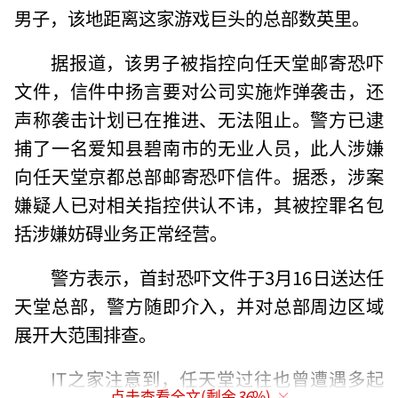
男子，该地距离这家游戏巨头的总部数英里。
据报道，该男子被指控向任天堂邮寄恐吓
文件，信件中扬言要对公司实施炸弹袭击，还
声称袭击计划已在推进、无法阻止。警方已逮
捕了一名爱知县碧南市的无业人员，此人涉嫌
向任天堂京都总部邮寄恐吓信件。据悉，涉案
嫌疑人已对相关指控供认不讳，其被控罪名包
括涉嫌妨碍业务正常经营。
警方表示，首封恐吓文件于3月16日送达任
天堂总部，警方随即介入，并对总部周边区域
展开大范围排查。
IT之家注意到，任天堂过往也曾遭遇多起
点击查看全文(剩余
36
%)