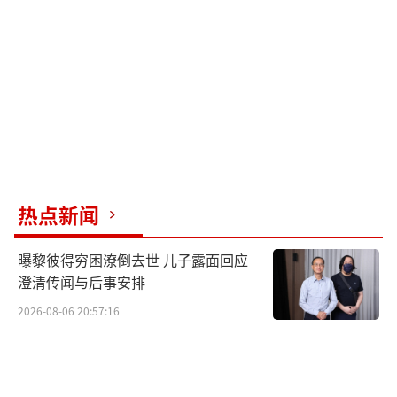
热点新闻
曝黎彼得穷困潦倒去世 儿子露面回应
澄清传闻与后事安排
2026-08-06 20:57:16