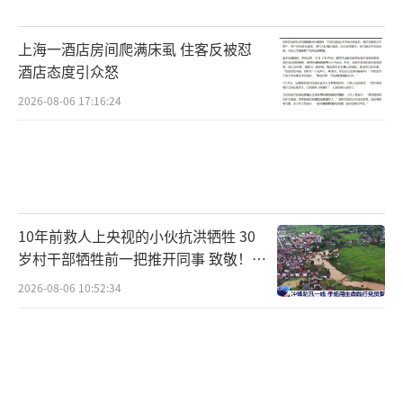
上海一酒店房间爬满床虱 住客反被怼
酒店态度引众怒
2026-08-06 17:16:24
10年前救人上央视的小伙抗洪牺牲 30
岁村干部牺牲前一把推开同事 致敬！送
别！
2026-08-06 10:52:34