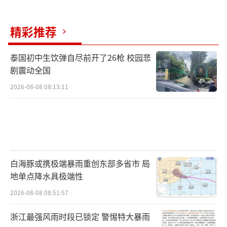
在门口把外套上的飞絮拍打干净，用湿毛巾擦
脸、洗鼻子。别让这些"不速之客"在你的床单
精彩推荐
上安家。
泰国初中生饮弹自尽前开了26枪 校园悲
剧震动全国
（责任编辑：zx0002）
2026-08-08 08:13:11
白海豚或携极端暴雨重创东部多省市 局
地单点降水具极端性
2026-08-08 08:51:57
浙江最强风雨时段已锁定 警惕特大暴雨