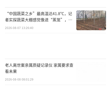
面对这场"四月雪"，我们普通人到底该怎
“中国蔬菜之乡”最高温达41.8℃，记
么办？
者实探蔬菜大棚感觉像进“蒸笼”，有
村民称只能凌晨两点起来干活
2026-08-07 13:26:40
首先，物理防御是最管用的。出门必备"三
件套"：口罩、眼镜和帽子。N95口罩能有效过
滤飞絮，护目镜或墨镜能保护眼睛。尽量穿光
滑面料的衣服，别穿容易粘毛的针织品。
老人离世案亲属质疑记录仪 家属要求查
其次，选对时间出门。飞絮在一天中也
看未果
有"活跃期"--通常是早上10点到下午4点，气温
2026-08-08 08:01:29
高、风速大，飞絮最猖獗。尽量避开这个时段
出门，或者选择清晨和傍晚出门。
最后，回家不要马上进卧室。进门之前，