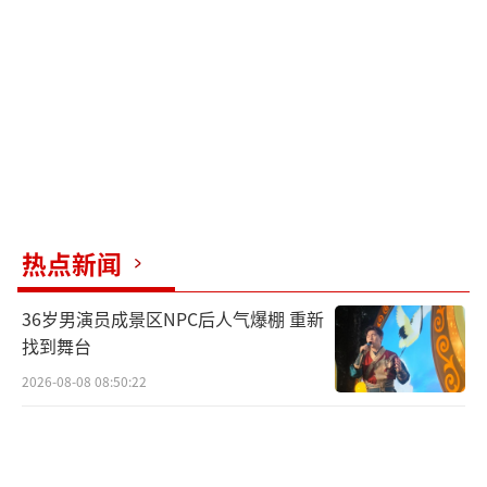
数据显示，每年飞絮季，长春各大医院的
呼吸科、耳鼻喉科、眼科门诊量都会暴涨30%
以上。飞絮本身并没有毒性，但它在飘飞过程
中会携带花粉、灰尘和细菌，成为"过敏原搬运
工"。一旦接触皮肤或吸入呼吸道，轻则打喷
嚏、流鼻涕、皮肤瘙痒，重则引发哮喘、荨麻
疹。
热点新闻
更别提它还有个隐藏属性--易燃。飞絮的主
要成分是纤维素，简直就像空气中的"汽油"。
36岁男演员成景区NPC后人气爆棚 重新
找到舞台
一个未熄灭的烟头，就可能引发一场火灾。每
2026-08-08 08:50:22
年这个时候，消防部门都要反复提醒：不要点
燃飞絮！
打不过就躲？这份生存指南请收好