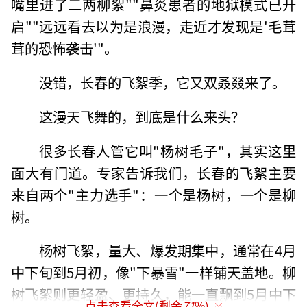
嘴里进了二两柳絮""鼻炎患者的地狱模式已开
启""远远看去以为是浪漫，走近才发现是'毛茸
茸的恐怖袭击'"。
没错，长春的飞絮季，它又双叒叕来了。
这漫天飞舞的，到底是什么来头？
很多长春人管它叫"杨树毛子"，其实这里
面大有门道。专家告诉我们，长春的飞絮主要
来自两个"主力选手"：一个是杨树，一个是柳
树。
杨树飞絮，量大、爆发期集中，通常在4月
中下旬到5月初，像"下暴雪"一样铺天盖地。柳
树飞絮则更轻盈、更持久，能一直飘到5月中下
点击查看全文(剩余
71
%)