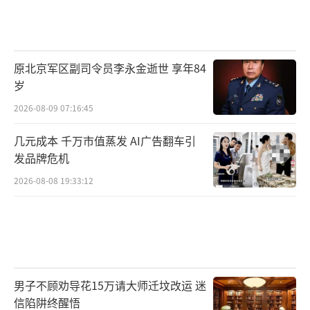
原北京军区副司令员李永金逝世 享年84
岁
2026-08-09 07:16:45
几元成本 千万市值蒸发 AI广告翻车引
发品牌危机
2026-08-08 19:33:12
男子不顾劝导花15万请大师迁坟改运 迷
信陷阱终醒悟