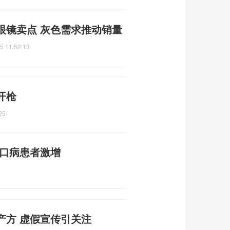
眼镜卖点 灰色需求推动销量
5 11:52:13
开枪
25
足口病患者激增
产方 虚假宣传引关注