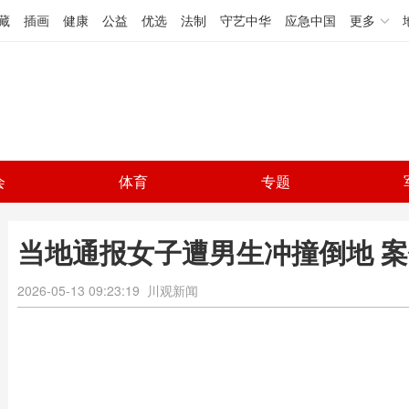
藏
插画
健康
公益
优选
法制
守艺中华
应急中国
更多
会
体育
专题
当地通报女子遭男生冲撞倒地 
2026-05-13 09:23:19
川观新闻