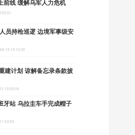
上前线 缓解乌军人力危机
9:52:01
人员持枪巡逻 边境军事级安
06-15 10:15:30
朗重建计划 谅解备忘录条款披
15 10:03:09
班牙站 乌拉圭车手完成帽子
11:53:55