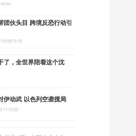
:45:33
帮团伙头目 跨境反恐行动引
-15 09:10:18
干了，全世界陪着这个沈
对伊动武 以色列空袭搅局
5 11:12:32