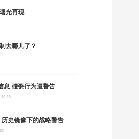
平曙光再现
编制去哪儿了？
信息 碰瓷行为遭警告
:45:38
 历史镜像下的战略警告
:00