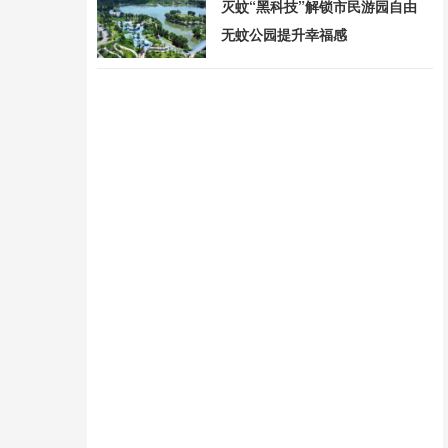
灭蚊“黑科技”解锁市民游园自由
无蚊公园提升幸福感