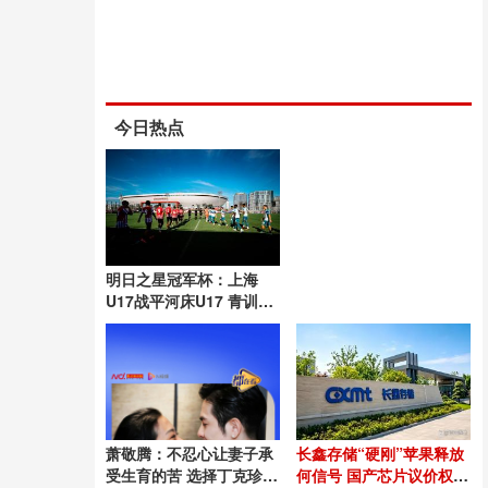
今日热点
明日之星冠军杯：上海
U17战平河床U17 青训对
决精彩纷呈
萧敬腾：不忍心让妻子承
长鑫存储“硬刚”苹果释放
受生育的苦 选择丁克珍惜
何信号 国产芯片议价权崛