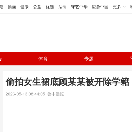
藏
插画
健康
公益
优选
法制
守艺中华
应急中国
更多
会
体育
专题
偷拍女生裙底顾某某被开除学籍
2026-05-13 08:44:05
鲁中晨报