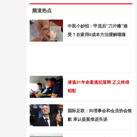
频道热点
中医小妙招：甲流后“刀片嗓”难
受？在家用0成本方法缓解咽痛
潜逃31年命案逃犯落网 正义终得
昭彰
国际足联：向理事会和会员协会致
歉 承认提案推进失误