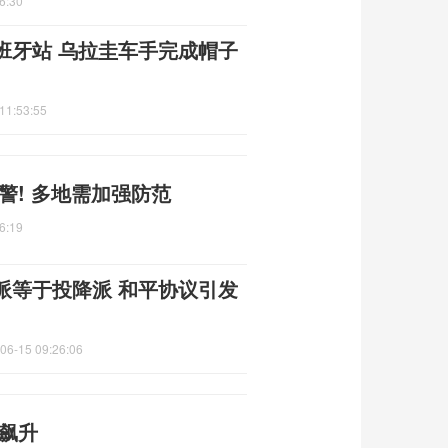
6:30
班牙站 乌拉圭车手完成帽子
11:53:55
警! 多地需加强防范
6:19
派等于投降派 和平协议引发
06-15 09:26:06
飙升