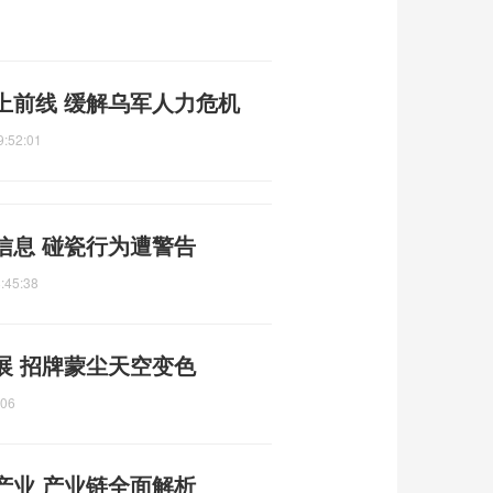
上前线 缓解乌军人力危机
9:52:01
信息 碰瓷行为遭警告
:45:38
展 招牌蒙尘天空变色
:06
产业 产业链全面解析