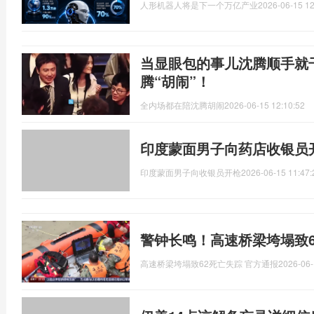
人形机器人将是下一个万亿产业
2026-06-15 12
当显眼包的事儿沈腾顺手就
腾“胡闹”！
全内场都在陪沈腾胡闹
2026-06-15 12:10:52
印度蒙面男子向药店收银员
印度蒙面男子向收银员开枪
2026-06-15 11:47:
警钟长鸣！高速桥梁垮塌致6
高速桥梁垮塌致62死亡失踪 官方通报
2026-06-