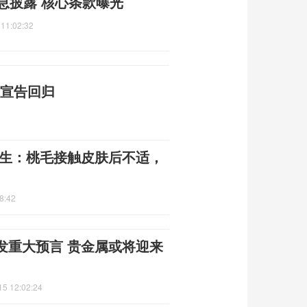
息披露 核心条款曝光
 11:02:32
红宣告回归
医生：桃毛接触皮肤后不适，
8:42
发重大预言 贵金属或将迎来
15 12:02:24