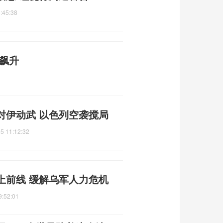
:45:38
飙升
对伊动武 以色列空袭搅局
5 11:12:32
上前线 缓解乌军人力危机
9:52:01