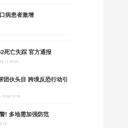
足口病患者激增
2死亡失踪 官方通报
15 11:49:20
帮团伙头目 跨境反恐行动引
-15 09:10:18
警! 多地需加强防范
6:19