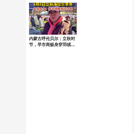
现
内蒙古呼伦贝尔：立秋时
节，早市商贩身穿羽绒服
卖菜