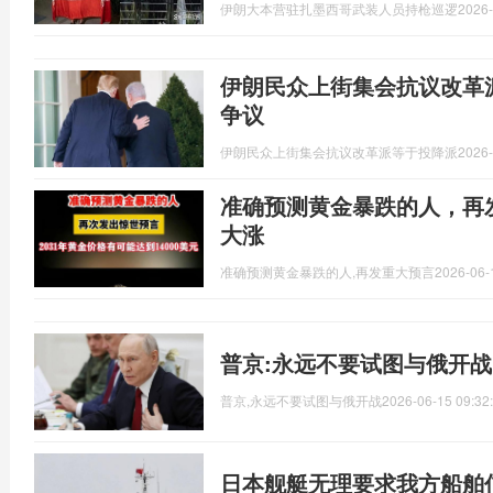
伊朗大本营驻扎墨西哥武装人员持枪巡逻
2026-
伊朗民众上街集会抗议改革
争议
伊朗民众上街集会抗议改革派等于投降派
2026-
准确预测黄金暴跌的人，再
大涨
准确预测黄金暴跌的人,再发重大预言
2026-06-
普京:永远不要试图与俄开战
普京,永远不要试图与俄开战
2026-06-15 09:32
日本舰艇无理要求我方船舶