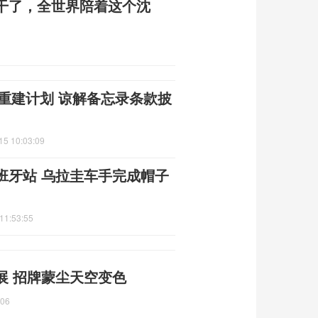
干了，全世界陪着这个沈
朗重建计划 谅解备忘录条款披
15 10:03:09
班牙站 乌拉圭车手完成帽子
11:53:55
展 招牌蒙尘天空变色
:06