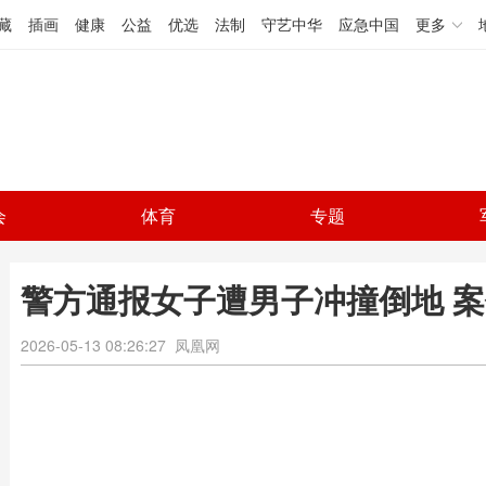
藏
插画
健康
公益
优选
法制
守艺中华
应急中国
更多
会
体育
专题
警方通报女子遭男子冲撞倒地 
2026-05-13 08:26:27
凤凰网