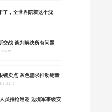
干了，全世界陪着这个沈
斯交战 谈判解决所有问题
09:52:31
眼镜卖点 灰色需求推动销量
5 11:52:13
人员持枪巡逻 边境军事级安