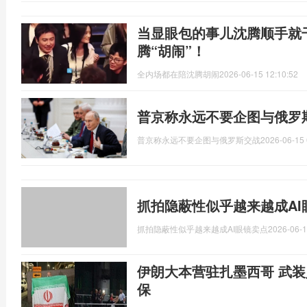
当显眼包的事儿沈腾顺手就
腾“胡闹”！
全内场都在陪沈腾胡闹
2026-06-15 12:10:52
普京称永远不要企图与俄罗
普京称永远不要企图与俄罗斯交战
2026-06-15 
抓拍隐蔽性似乎越来越成AI
抓拍隐蔽性似乎越来越成AI眼镜卖点
2026-06-1
伊朗大本营驻扎墨西哥 武装
保