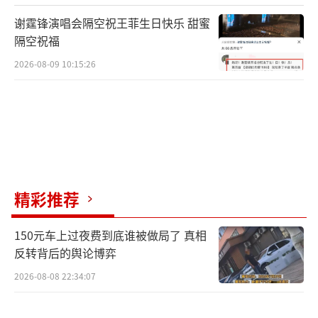
相比过去几年“中国复苏交易”的逻辑，
谢霆锋演唱会隔空祝王菲生日快乐 甜蜜
隔空祝福
今年外资机构对于中国市场的关注重点转向了
人工智能与科技产业升级。摩根士丹利最新报
2026-08-09 10:15:26
告认为，中国AI产业正在从“追赶技术”阶段
转向“兑现商业价值”阶段。报告预计，中国
半导体自主化率有望从2025年的41%提升至20
30年的86%，进一步降低AI部署成本并提升产
业链韧性。AI未来十年有望累计提升中国全要
精彩推荐
素生产率约3个百分点，并推动2035年中国潜在
GDP水平较未采用AI情景高出约3.5个百分点。
150元车上过夜费到底谁被做局了 真相
反转背后的舆论博弈
与此同时，AI已经开始对企业盈利形成实
2026-08-08 22:34:07
质性贡献。摩根士丹利调研显示，过去两年
中，AI应用企业未来12个月每股收益平均提升6