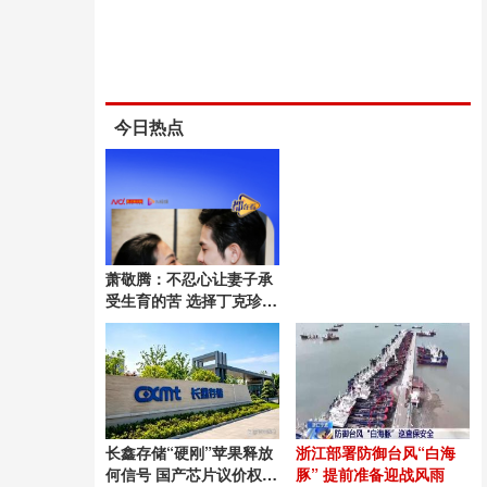
今日热点
萧敬腾：不忍心让妻子承
受生育的苦 选择丁克珍惜
当下
长鑫存储“硬刚”苹果释放
浙江部署防御台风“白海
何信号 国产芯片议价权崛
豚” 提前准备迎战风雨