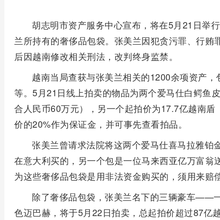
胡志明市资产服务中心宣布，将在5月21日举
兰所持有的奢侈品包袋。张美兰因犯贪污罪、行贿罪
后因越南修改相关刑法，改判终身监禁。
越南当局查获与张美兰相关的1200余项资产
等。5月21日线上拍卖的物品为两个爱马仕白鳄鱼皮
合人民币60万元），另一个起拍价为17.7亿越南
价的20%作为保证金，并可事先查看拍品。
张美兰曾请求法院将这两个爱马仕喜马拉雅铂
在意大利买的，另一个包是一位马来西亚亿万富翁
为这些奢侈品包袋是用非法资金购买的，须用来赔
除了奢侈品包袋，张美兰名下的三辆豪车——
色迈巴赫，将于5月22日拍卖，总起拍价超过87亿