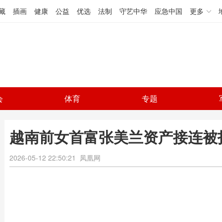
藏
插画
健康
公益
优选
法制
守艺中华
应急中国
更多
会
体育
专题
越南前女首富张美兰资产接连被
2026-05-12 22:50:21
凤凰网