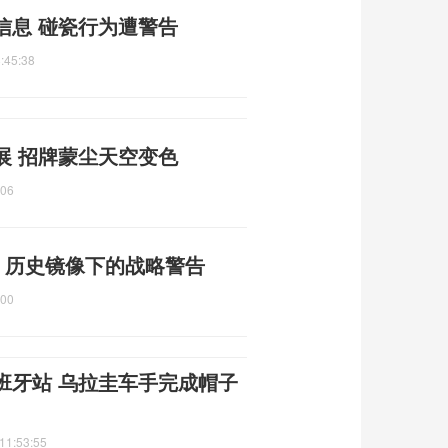
信息 碰瓷行为遭警告
:45:38
展 招牌蒙尘天空变色
:06
 历史镜像下的战略警告
:00
班牙站 乌拉圭车手完成帽子
11:53:55