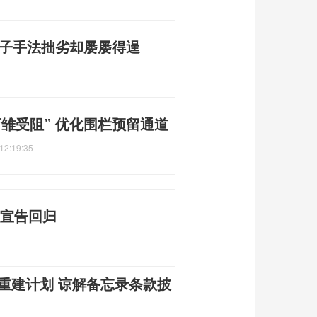
骗子手法拙劣却屡屡得逞
雏受阻” 优化围栏预留通道
12:19:35
红宣告回归
朗重建计划 谅解备忘录条款披