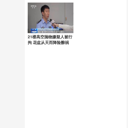
起
21楼高空抛物嫌疑人被行
拘 花盆从天而降险酿祸