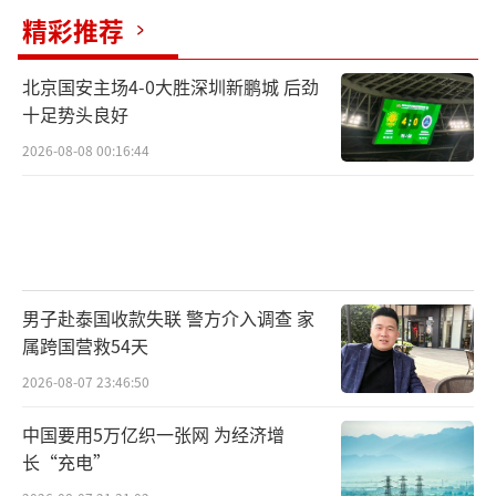
息板块风格可能阶段性占优，科技成长风格可
精彩推荐
能受到压制，但A股震荡上行的大方向不会发生
北京国安主场4-0大胜深圳新鹏城 后劲
变化。
十足势头良好
东吴证券认为，技术上看市场属于短期放
2026-08-08 00:16:44
量上涨的强势走势，任何看空观点显得都不合
时宜，但板块间分化仍旧明显，科技方向的部
分板块短期涨幅较大，加速上涨，而仍有较多
板块跑输指数，成交量持续放大的话也代表了
男子赴泰国收款失联 警方介入调查 家
资金的分歧，对于加速上涨的板块仍需留有一
属跨国营救54天
份警惕。
2026-08-07 23:46:50
华西证券表示，资本市场已充分定价地缘
中国要用5万亿织一张网 为经济增
风险，叠加中美关系缓和预期，A股外部约束边
长“充电”
际弱化。节后资金加速入场，融资余额刷新年