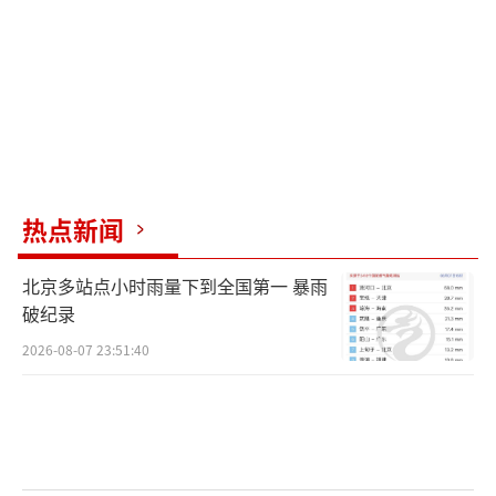
中信建投发布2026年中期投资策略报告
称，一季度中国经济实现稳健开局，PPI转正标
志着工业周期迎来重要宏观分水岭，国内经济
复苏进程正式开启。展望下半年，宏观经济将
呈现“复苏分化、政策护航、结构优化”的运
行特征，货币政策降准仍然可期、财政政策聚
热点新闻
焦存量落地，政策主线围绕扩内需、科创自
北京多站点小时雨量下到全国第一 暴雨
立、能源资源安全、产业格局优化四大方向展
破纪录
开，“十五五”规划落地将为中长期发展奠定
2026-08-07 23:51:40
核心基调。人民币温和升值与企业盈利修复形
成共振，中国资产迎来系统性价值重估机遇。
投资需在复苏分化中把握结构性主线，聚焦消
费、科技、资源安全、主题红利四大板块的细