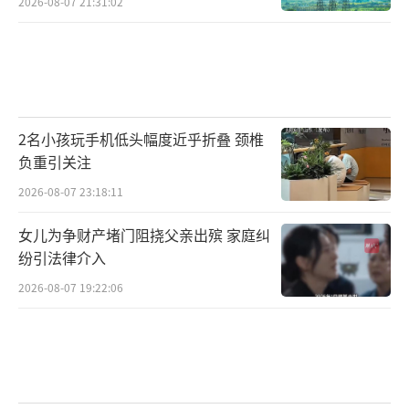
2026-08-07 21:31:02
内新高，全A平均股价突破年内高点，反映增量
资金入市的正反馈效应正在显现，驱动A股行情
震荡向上；同时人民币持续升值，进一步提升
人民币资产吸引力，有利降低股市风险溢价、
2名小孩玩手机低头幅度近乎折叠 颈椎
抬升估值中枢。风格上，全球AI科技产业共振
负重引关注
强化A股映射逻辑，AI链出口高增与一季报业绩
2026-08-07 23:18:11
相互印证下，A股科技与资源两大高景气方向得
到进一步确认。
女儿为争财产堵门阻挠父亲出殡 家庭纠
纷引法律介入
国信证券称，考虑到3月23日以来，市场上
2026-08-07 19:22:06
涨已持续超一个月，前期市场已积累了较大涨
幅，且AI硬件等热门板块交易拥挤度较高，短
期行情在急涨后可能有阶段性反复。往后尚未
看到过热信号出现，在海内外积极因素推动