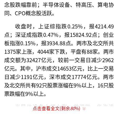
念股跌幅靠前；半导体设备、特高压、算电协
同、CPO概念股活跃。
收盘时，上证综指跌0.25%，报4214.49
点；深证成指跌0.47%，报15824.92点；创业
板指涨0.15%，报3934.88点。两市及北交所共
1375家上涨，4044家下跌，平盘有88家。两市
成交额为32427亿元，较前一交易日减少2962
亿元。其中，沪市成交14653亿元，比上一交易
日减少1191亿元，深市成交17774亿元。两市
及北交所共有92只股票涨幅在9%以上，16只股
票跌幅在9%以上。
半导体设备大幅上涨，芯源微、华海清
点击查看全文(剩余
80
%)
科、快克智能、金海通等涨停或涨超10%，中