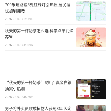
下，市场向上趋势不改。中期科技主线不变，
700米道路设5处红绿灯引热议 居民担
忧加剧拥堵
但不必急于一时。短期看目前通信等成长行业
拥挤度可能阶段性较高，同时消费等传统价值
2026-08-07 21:52:00
板块热度降至低位，后续行情或向低位板块扩
秋天的第一杯奶茶怎么选 科学点单润燥
散。
（责任编辑：zhangxiaohua）
养胃
2026-08-07 23:30:07
“秋天的第一杯奶茶”6岁了 真金白银
抽奖引热潮
2026-08-07 23:22:04
男子将外卖员砍成植物人获刑8年 因定