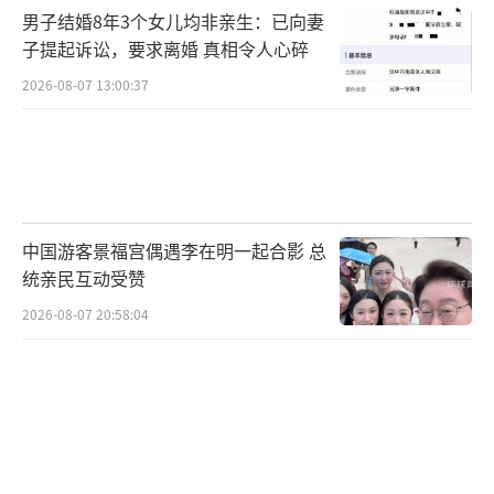
分投资机遇。
男子结婚8年3个女儿均非亲生：已向妻
子提起诉讼，要求离婚 真相令人心碎
财信证券认为，随着特朗普访华即将成
2026-08-07 13:00:37
行，中美关系持续向好预期增加，有利于市场
风险偏好提升。技术层面上，上证指数放量站
上4200点，目前已突破前期箱体震荡区间，有
望打开新的上行空间。短期内，指数层面或维
持震荡向好趋势，但结构上仍以科技线、涨价
中国游客景福宫偶遇李在明一起合影 总
线为核心。近期市场震荡上行趋势未改，5月上
统亲民互动受赞
中旬A股市场有望迎来再次做多的窗口期，可适
2026-08-07 20:58:04
当提高风险偏好及仓位；5月下旬后，重点关注
霍尔木兹海峡通航恢复情况。如果霍尔木兹海
峡未出现恢复通航迹象、国际油价再次冲高，
不排除海外市场出现“滞胀”交易预期重启风
险，届时可能影响A股运行节奏，能源品及高股