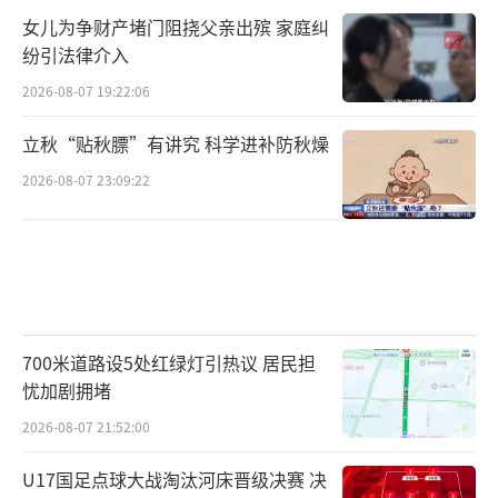
女儿为争财产堵门阻挠父亲出殡 家庭纠
纷引法律介入
2026-08-07 19:22:06
立秋“贴秋膘”有讲究 科学进补防秋燥
2026-08-07 23:09:22
700米道路设5处红绿灯引热议 居民担
忧加剧拥堵
2026-08-07 21:52:00
U17国足点球大战淘汰河床晋级决赛 决