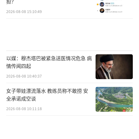
担？
位尿毒症女孩曾因绝望想告别世界，在牛钰的
2026-08-08 15:10:49
鼓励下重返校园，最终考上复旦大学。一位19
岁截肢女孩怀揣模特梦，在看到牛钰的视频后
重拾勇气。
2021年，牛钰戴着闪光假肢登上上海时装
以媒：穆杰塔巴被紧急送医情况危急 病
周T台，聚光灯下，她昂首挺胸，步履坚定，走
情传闻四起
出了最自信的姿态。每年5月12日，牛钰都会回
2026-08-08 10:40:37
到北川祭奠逝去的亲友。她始终相信那些离开
的人在另一个世界完成了未竟的梦想，而她会
女子带娃漂流落水 教练员称不敢捞 安
全承诺成空谈
带着他们的希望好好活着。
2026-08-08 10:11:18
灾难留下创伤，也教会坚强。时光穿越苦
难，也见证改变。缅怀同胞，致敬重生。