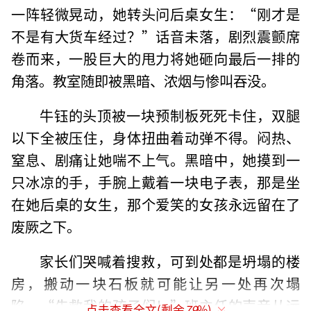
一阵轻微晃动，她转头问后桌女生：“刚才是
不是有大货车经过？”话音未落，剧烈震颤席
卷而来，一股巨大的甩力将她砸向最后一排的
角落。教室随即被黑暗、浓烟与惨叫吞没。
牛钰的头顶被一块预制板死死卡住，双腿
以下全被压住，身体扭曲着动弹不得。闷热、
窒息、剧痛让她喘不上气。黑暗中，她摸到一
只冰凉的手，手腕上戴着一块电子表，那是坐
在她后桌的女生，那个爱笑的女孩永远留在了
废厥之下。
家长们哭喊着搜救，可到处都是坍塌的楼
房，搬动一块石板就可能让另一处再次塌
陷。“先救我的孩子们！”班主任的声音从远
点击查看全文(剩余
79
%)