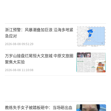
浙江预警：风暴潮叠加巨浪 沿海多地紧
急应对
2026-08-08 09:51:29
万岁山接盘烂尾恒大文旅城 中原文旅圈
聚焦大实验
2026-08-08 11:10:08
教练失手女子被踏板砸中：当场砸出血