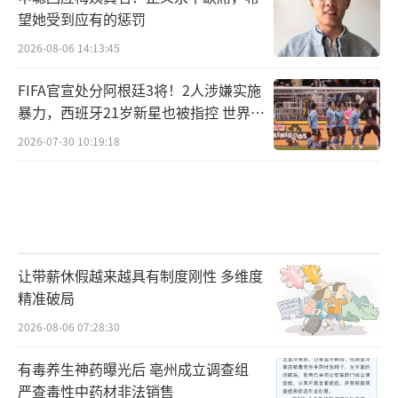
望她受到应有的惩罚
2026-08-06 14:13:45
FIFA官宣处分阿根廷3将！2人涉嫌实施
暴力，西班牙21岁新星也被指控 世界杯
决赛冲突后续
2026-07-30 10:19:18
让带薪休假越来越具有制度刚性 多维度
精准破局
2026-08-06 07:28:30
有毒养生神药曝光后 亳州成立调查组
严查毒性中药材非法销售