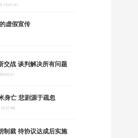
5 12:01:41
普的虚假宣传
斯交战 谈判解决所有问题
09:52:31
米身亡 悲剧源于疏忽
 12:27:48
朗制裁 待协议达成后实施