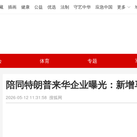
藏
插画
健康
公益
优选
法制
守艺中华
应急中国
更多
会
体育
专题
陪同特朗普来华企业曝光：新增
2026-05-12 11:31:58
搜狐网