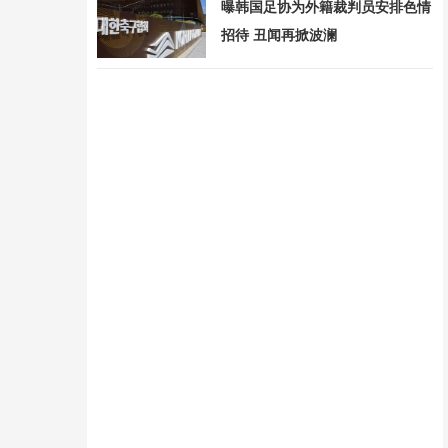
曝韩国足协为外籍裁判员安排色情
招待 丑闻再掀波澜