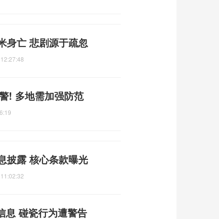
米身亡 悲剧源于疏忽
 12:27:48
警! 多地需加强防范
6:19
息披露 核心条款曝光
 11:02:32
信息 碰瓷行为遭警告