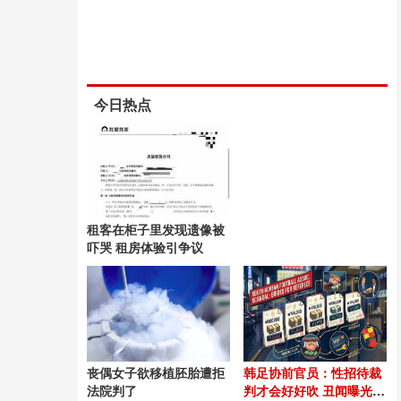
今日热点
租客在柜子里发现遗像被
吓哭 租房体验引争议
丧偶女子欲移植胚胎遭拒
韩足协前官员：性招待裁
法院判了
判才会好好吹 丑闻曝光震