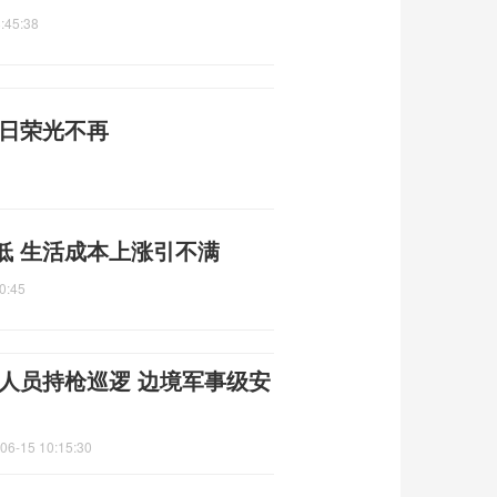
:45:38
昔日荣光不再
低 生活成本上涨引不满
0:45
人员持枪巡逻 边境军事级安
06-15 10:15:30