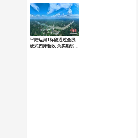
动足坛
平陆运河1标段通过全线
硬式扫床验收 为实船试航
奠定基础