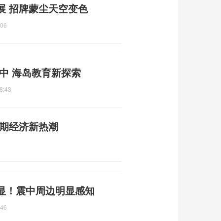
展 招牌蒙尘天空变色
:06
中 海岛教育新探索
8:43
暑期经济新热潮
显！震中周边明显感知
:46