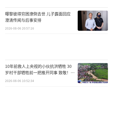
家长职业信息。通过校方了解到，此次活动在
学生和家长之间反响良好，绝大多数学生都通
曝黎彼得穷困潦倒去世 儿子露面回应
过沉浸式观察，真切体会到了父母的不易。
澄清传闻与后事安排
2026-08-06 20:57:16
针对此次活动的社会反映，教育局已要求
学校在今后开展活动时，要充分考虑公众影
响，严格规范相关活动。2022年，教育部办公
厅印发的《关于进一步做好普通中小学招生入
学工作的通知》中明确规定，严禁采集学生家
10年前救人上央视的小伙抗洪牺牲 30
长职务和收入信息，不得利用各类APP、小程
岁村干部牺牲前一把推开同事 致敬！送
别！
序随意反复采集学生相关信息。
2026-08-06 10:52:34
（责任编辑：0882）