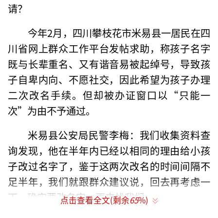
请？
今年2月，四川攀枝花市米易县一居民在四
川省网上群众工作平台发帖求助，称孩子名字
既与长辈重名、又有谐音易被起绰号，导致孩
子自卑内向、不愿社交，因此希望为孩子办理
二次改名手续。但却被办证窗口以“只能一
次”为由不予通过。
米易县公安局民警李梅：我们收集资料查
询发现，他在半年内已经以相同的理由给小孩
子改过名字了，鉴于这两次改名的时间间隔不
足半年，我们就跟群众建议说，回去再考虑一
下，确实要改名字，再来找我们。
点击查看全文(剩余
65
%)