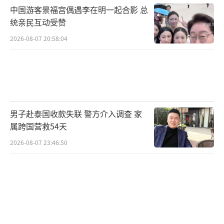
导致入职或者征信受影响。因为在许多环节需
中国游客景福宫偶遇李在明一起合影 总
统亲民互动受赞
要核对身份，这样会给自己带来很大麻烦，在
这里我也郑重提示大家更改姓名要慎重。
2026-08-07 20:58:04
你改过名字吗？是什么原因？
（责任编辑：088
2）
男子赴泰国收款失联 警方介入调查 家
属跨国营救54天
2026-08-07 23:46:50