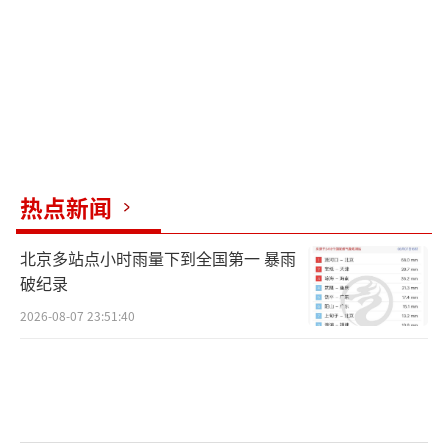
自己的生活带来哪些影响？
《中华人民共和国民法典》《中华人民共
和国户口登记条例》等法律法规，仅明确了公
民更名的办理程序，并未对更名次数作出限
定。但公民姓名关联学籍、社保、银行账户等
多项重要权益，频繁改名既增加行政和社会治
热点新闻
理成本，也容易引发信息核验的风险，给日常
生活和办事带来诸多不便。
北京多站点小时雨量下到全国第一 暴雨
破纪录
米易县公安局民警易科军：姓名发生变更
2026-08-07 23:51:40
以后，个人的身份证、银行卡、房产证、社
保、医保、学籍证明等都需同步变更，否则在
日常工作和生活过程中，会因为身份核验不通
过导致业务无法办理。如果曾用名过多，也会