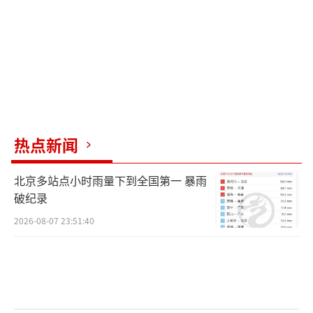
纠纷增多，宏胜独立之路面临多重挑战。业内
认为，宏胜正处于“去依附、求自立”的关键
节点，此次改革成效仍需市场检验。
（责任编辑：0
882）
热点新闻
北京多站点小时雨量下到全国第一 暴雨
破纪录
2026-08-07 23:51:40