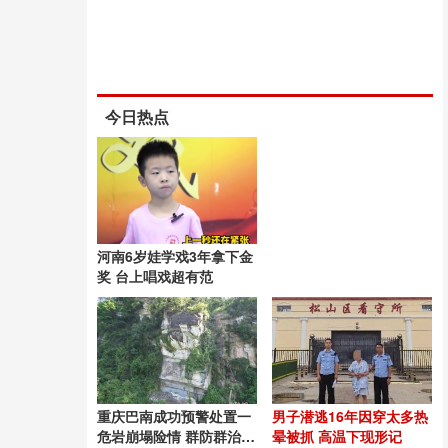
今日热点
河南6岁娃学戏3年拿下金
奖 台上唱戏超有范
重庆巴南成功预警处置一
男子潜逃16年因穿太多热
危岩崩塌险情 群防群治显
晕被抓 高温下现形记