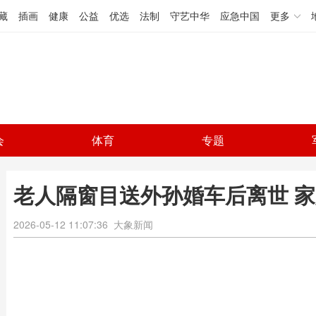
藏
插画
健康
公益
优选
法制
守艺中华
应急中国
更多
会
体育
专题
老人隔窗目送外孙婚车后离世 
2026-05-12 11:07:36
大象新闻