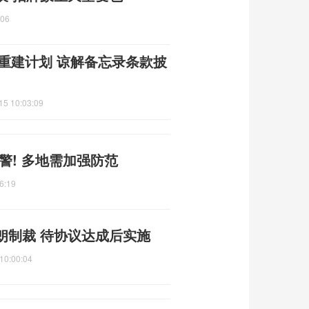
:06
朗重建计划 谅解备忘录条款披
15 10:03:09
警! 多地需加强防范
6:19
朗制裁 待协议达成后实施
10:00:04