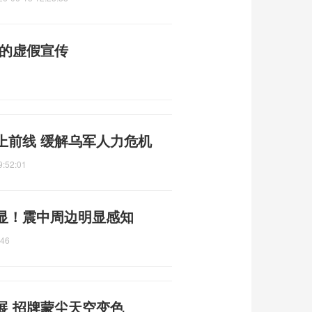
普的虚假宣传
上前线 缓解乌军人力危机
9:52:01
显！震中周边明显感知
:46
展 招牌蒙尘天空变色