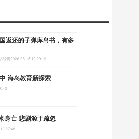
美国返还的子弹库帛书，有多
有多珍贵
2026-06-15 12:29:19
中 海岛教育新探索
8:43
米身亡 悲剧源于疏忽
 12:27:48