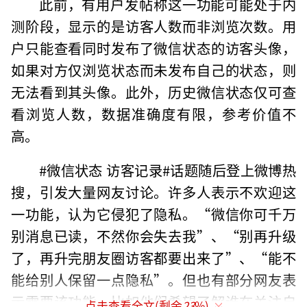
此前，有用户发帖称这一功能可能处于内
测阶段，显示的是访客人数而非浏览次数。用
户只能查看同时发布了微信状态的访客头像，
如果对方仅浏览状态而未发布自己的状态，则
无法看到其头像。此外，历史微信状态仅可查
看浏览人数，数据准确度有限，参考价值不
高。
#微信状态 访客记录#话题随后登上微博热
搜，引发大量网友讨论。许多人表示不欢迎这
一功能，认为它侵犯了隐私。“微信你可千万
别消息已读，不然你会失去我”、“别再升级
了，再升完朋友圈访客都要出来了”、“能不
能给别人保留一点隐私”。但也有部分网友表
示需要该功能，比如他们希望了解谁在关注自
点击查看全文(剩余
23
%)