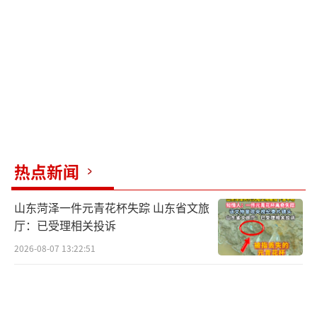
能家居无缝协同，文件互传速度提升300%，延
迟降低60%，应用跨屏流转更加顺畅。徕卡调
色盘扩展到系统全局，用户可以自由调节对比
度和饱和度，自定义影调。折叠屏优化方面，
自适应UI和多窗口自由拖拽功能让大屏小屏切
换更加流畅。
从MIUI到澎湃OS，小米历经十年磨一剑，
热点新闻
澎湃OS4更是“零遗留”的里程碑之作。无论
山东菏泽一件元青花杯失踪 山东省文旅
是新旗舰用户还是老机型用户，都将享受到流
厅：已受理相关投诉
畅不卡顿、续航大提升、实用AI功能和更丝滑
2026-08-07 13:22:51
的生态体验。6月即将发布，许多米粉都在期待
自己的机型是否在升级名单中。
（责任编辑：0882）