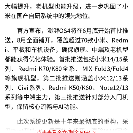
大幅提升，老机型也能升级，进一步巩固了小
米在国产自研系统中的领先地位。
官方宣布，澎湃OS4将在6月底开始首批推
送，8月全面铺开，覆盖超过70款小米、Redm
i、平板和车机设备，确保旗舰、中端及老机型
都能获得优化体验。首批推送包括小米14/15系
列、Redmi K70/K80全系、MIX Fold3/Fold4
等旗舰机型，第二批推送则涵盖小米12/13系
列、Civi系列、Redmi K50/K60、Note12/13
系列等中端主力，第三批推送针对部分入门机
型，保留核心流畅与AI功能。
此次系统更新是十年来最彻底的重构，采
用Rust和Flutter重写核心代码，清除MIUI冗余
点击查看全文(剩余
59
%)