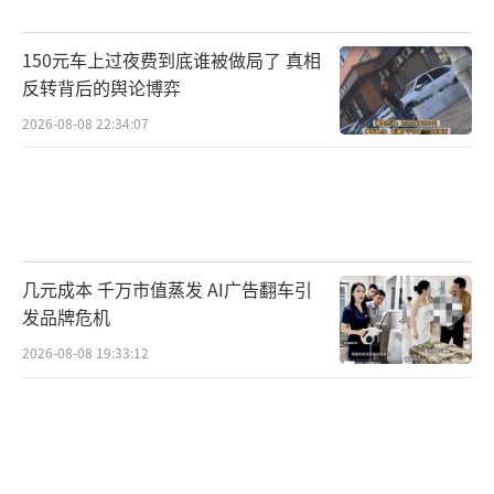
片，并决定用镜头陪他长大。这一拍便是18
年。
150元车上过夜费到底谁被做局了 真相
反转背后的舆论博弈
他的成长同步于家乡的重生。汶马高速、
2026-08-08 22:34:07
绵茂公路相继通车，往返家乡的时间大幅缩
短。如今他搭乘川青铁路动车往返求学，路途
更加便捷。5月4日，他来到茂县坪头羌寨的观
景平台，俯瞰整座县城全貌。“那就是我出生
的广场。”这是他18年来第一次俯瞰自己出生
几元成本 千万市值蒸发 AI广告翻车引
发品牌危机
地的全貌。“雪山脚下的茂县，越来越有生
机。”
2026-08-08 19:33:12
认清明天的去向，不忘昨日的来处，“震
生”生日快乐！未来可期！