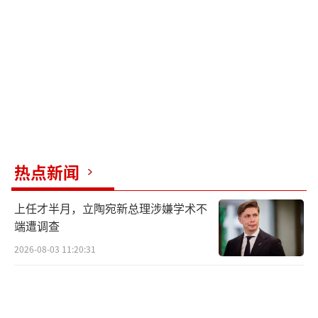
面对未来，震生有着清醒的认知：“我要
活出‘生’的意义，努力向上生活。”他希望
十年后的自己仍能保有不惧困难、重新出发的
勇气。
十八载春秋，从震后余波中的襁褓婴儿到
即将奔赴高考的成年青年，震生的成长不仅是
热点新闻
个人的蜕变，更是这片土地重生的缩影。如
今，他已然成年，带着名字里的希望与力量，
上任才半月，立陶宛新总理涉嫌学术不
奔赴属于自己的广阔前程。
端遭调查
2026-08-03 11:20:31
摄影师说，2008年5月12日，他在汶川特
大地震发生后的余震中降生。大半年后，摄影
师拿起相机为他拍下人生中的第一张肖像照