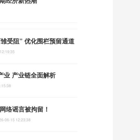
暑期经济新热潮
雏受阻” 优化围栏预留通道
12:19:35
产业 产业链全面解析
:15:38
类网络谣言被拘留！
26-06-15 12:23:38