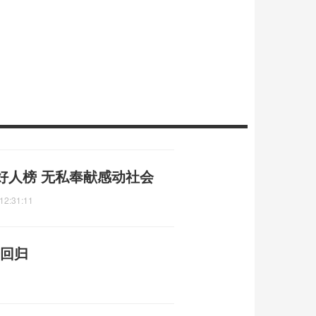
好人榜 无私奉献感动社会
12:31:11
告回归