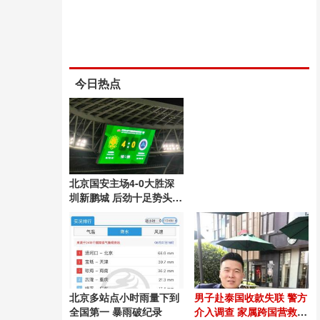
今日热点
北京国安主场4-0大胜深
圳新鹏城 后劲十足势头良
好
北京多站点小时雨量下到
男子赴泰国收款失联 警方
全国第一 暴雨破纪录
介入调查 家属跨国营救54