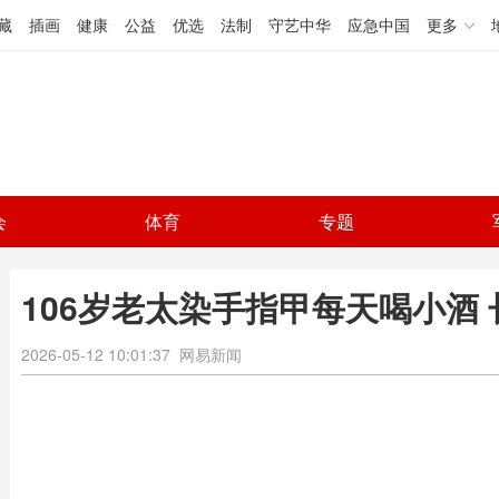
藏
插画
健康
公益
优选
法制
守艺中华
应急中国
更多
会
体育
专题
106岁老太染手指甲每天喝小酒
2026-05-12 10:01:37
网易新闻