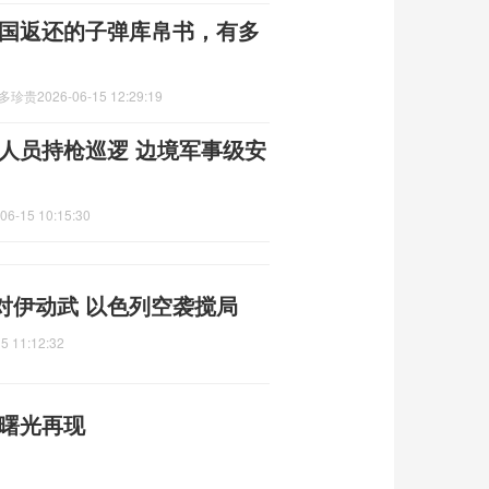
美国返还的子弹库帛书，有多
有多珍贵
2026-06-15 12:29:19
人员持枪巡逻 边境军事级安
06-15 10:15:30
对伊动武 以色列空袭搅局
5 11:12:32
平曙光再现