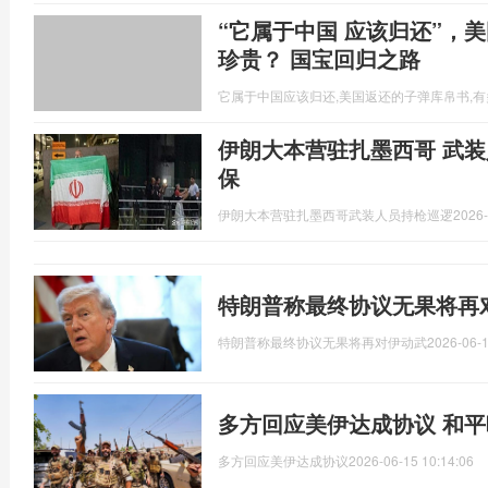
“它属于中国 应该归还”，
珍贵？ 国宝回归之路
它属于中国应该归还,美国返还的子弹库帛书,
伊朗大本营驻扎墨西哥 武装
保
伊朗大本营驻扎墨西哥武装人员持枪巡逻
2026-
特朗普称最终协议无果将再
特朗普称最终协议无果将再对伊动武
2026-06-1
多方回应美伊达成协议 和
多方回应美伊达成协议
2026-06-15 10:14:06