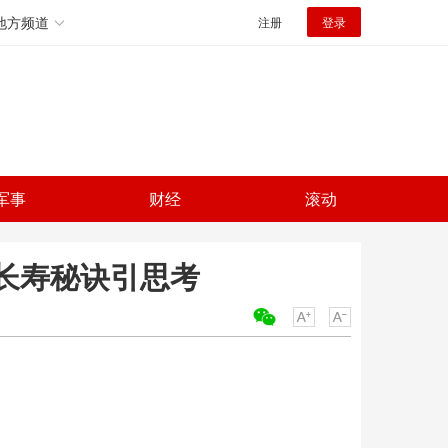
地方频道
注册
登录
军事
财经
滚动
 长寿秘诀引思考
关键词：