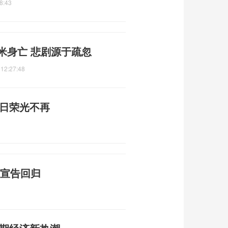
8:43
米身亡 悲剧源于疏忽
 12:27:48
昔日荣光不再
红宣告回归