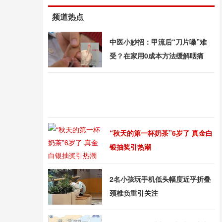
频道热点
中医小妙招：甲流后“刀片嗓”难
受？在家用0成本方法缓解咽痛
“秋天的第一杯奶茶”6岁了 真金白
银抽奖引热潮
2名小孩玩手机低头幅度近乎折叠
颈椎负重引关注