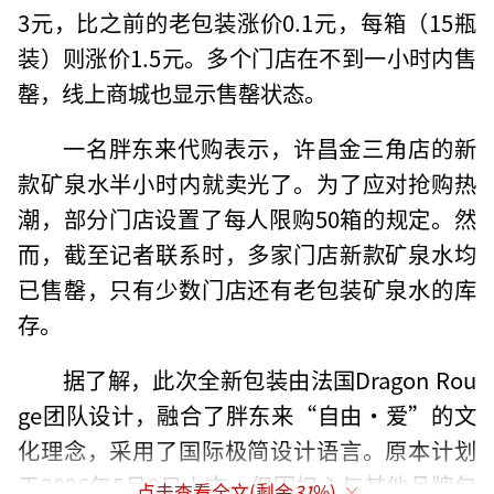
3元，比之前的老包装涨价0.1元，每箱（15瓶
装）则涨价1.5元。多个门店在不到一小时内售
罄，线上商城也显示售罄状态。
一名胖东来代购表示，许昌金三角店的新
款矿泉水半小时内就卖光了。为了应对抢购热
潮，部分门店设置了每人限购50箱的规定。然
而，截至记者联系时，多家门店新款矿泉水均
已售罄，只有少数门店还有老包装矿泉水的库
存。
据了解，此次全新包装由法国Dragon Rou
ge团队设计，融合了胖东来“自由·爱”的文
化理念，采用了国际极简设计语言。原本计划
于2026年5月9日上市，但因担心与其他品牌包
点击查看全文(剩余
31
%)