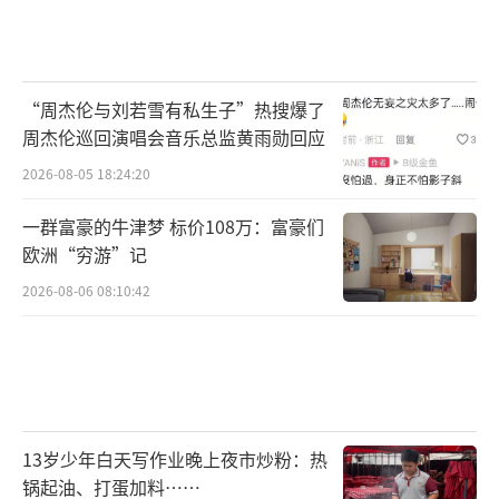
“周杰伦与刘若雪有私生子”热搜爆了
周杰伦巡回演唱会音乐总监黄雨勋回应
2026-08-05 18:24:20
一群富豪的牛津梦 标价108万：富豪们
欧洲“穷游”记
2026-08-06 08:10:42
13岁少年白天写作业晚上夜市炒粉：热
锅起油、打蛋加料……