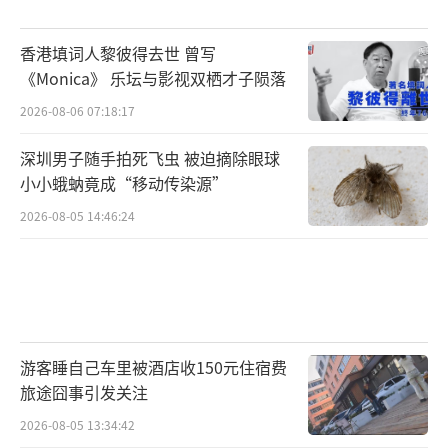
香港填词人黎彼得去世 曾写
《Monica》 乐坛与影视双栖才子陨落
2026-08-06 07:18:17
深圳男子随手拍死飞虫 被迫摘除眼球
小小蛾蚋竟成“移动传染源”
2026-08-05 14:46:24
游客睡自己车里被酒店收150元住宿费
旅途囧事引发关注
2026-08-05 13:34:42