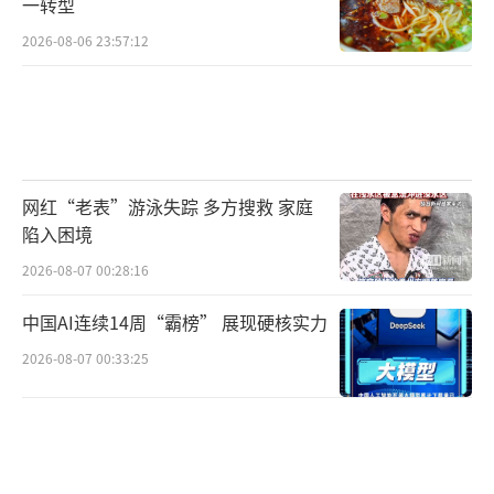
一转型
决，驳回上诉、维持原判。
2026-08-06 23:57:12
法官表示，用人单位与劳动者解除劳动关
系时，应遵循友好协商原则，提前沟通，遵守
《劳动法》《劳动合同法》等相关法律规定。
尤其是在作出劳动补偿、出具不影响劳动者后
网红“老表”游泳失踪 多方搜救 家庭
续正常就业的离职证明等诸多涉及劳动者合法
陷入困境
权益的重大事项时，必须严格遵守劳动领域的
2026-08-07 00:28:16
法律规定，不得漠视劳动者的合法权益。劳动
者如果认为用人单位损害其合法权益的，应拿
中国AI连续14周“霸榜” 展现硬核实力
起法律武器维护自身合法权益，切忌采取极端
2026-08-07 00:33:25
的方式或言论宣泄情绪。在社会分工日益精
细、协作高度紧密的当下，用人单位与劳动者
相互尊重、友好协商，才能共同营造和谐稳定