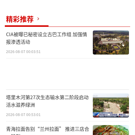
性质。
精彩推荐
同时，刘某案涉账号的粉丝量、关注人数
及文章浏览量较少，其言论影响范围有限，尚
CIA被曝已秘密设立古巴工作组 加强情
不足以导致普通公众对该公司社会评价的降
报渗透活动
低，且已自行删除相关文章，未再发表类似言
2026-08-07 00:03:51
论，言论传播范围未进一步扩散。法院认为，
公司主张其社会评价降低系刘某发表的言论所
致，并无充足依据。
横州市法院最终认定，刘某在微信朋友圈
塔里木河第27次生态输水第二阶段启动
发布的个人动态及在某平台发表的4篇文章，不
活水滋养绿洲
构成对公司名誉权的侵犯，并作出一审判决：
2026-08-07 00:53:01
驳回公司的所有诉讼请求。一审判决后，公司
青海拉面告别“兰州拉面” 推进三店合
不服提起上诉。南宁市中级人民法院二审判