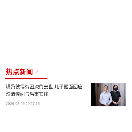
而后，公司认为刘某在微信朋友圈及某平
台上的内容对公司社会评价、声誉及品牌商业
价值构成负面影响，侵犯其名誉权，起诉至横
州市法院，请求判令立即停止侵害公司名誉的
行为，在其案涉平台账号刊登公告赔礼道歉，
并支付公司经济损失及合理维权开支2万元。
热点新闻
法院审理认为，在劳动用工领域，员工认
为自身权益受到侵害，并将权益受损事实经
曝黎彼得穷困潦倒去世 儿子露面回应
过、个人主观感受等加以罗列，发表至微信朋
澄清传闻与后事安排
友圈、互联网平台，该行为确实欠妥，但只要
2026-08-06 20:57:16
未明显夸大、虚构、捏造或扭曲客观事实，导
致与客观事实极度不符的，即可认定未超过员
工维权的合理限度，从而不构成丑化用人单位