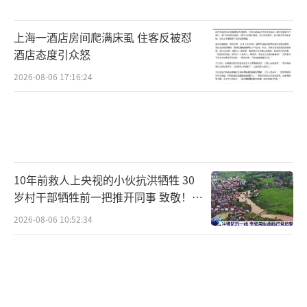
或对其名誉权的侵害。刘某是否侵犯公司名誉
上海一酒店房间爬满床虱 住客反被怼
权应进行综合判断。
酒店态度引众怒
关于刘某发表的文章是否具备典型的侮辱
2026-08-06 17:16:24
性质，法院认为，基于客观发生的事实，刘某
在微信朋友圈发布的个人动态以及某平台发表
的4篇文章中叙述客观事实的文字占据绝大部
分，言辞平和。“像只待宰的羔羊”等文字为
10年前救人上央视的小伙抗洪牺牲 30
了表达个人主观感受，使用了夸张、比喻修
岁村干部牺牲前一把推开同事 致敬！送
辞，但言辞并不激烈，也未进行挖苦、讽
别！
2026-08-06 10:52:34
刺；“相信公理之下，正义不朽”等少数文字
虽表达了个人观点，但也未使用贬损、嘲讽性
文字。因此，这些文章在整体风格上温和平
缓，也基本符合客观事实，不具备典型的侮辱