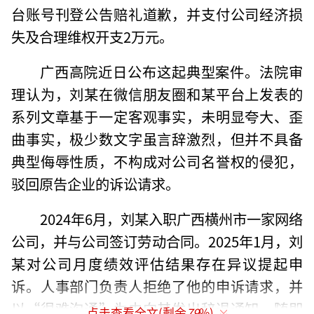
台账号刊登公告赔礼道歉，并支付公司经济损
失及合理维权开支2万元。
广西高院近日公布这起典型案件。法院审
理认为，刘某在微信朋友圈和某平台上发表的
系列文章基于一定客观事实，未明显夸大、歪
曲事实，极少数文字虽言辞激烈，但并不具备
典型侮辱性质，不构成对公司名誉权的侵犯，
驳回原告企业的诉讼请求。
2024年6月，刘某入职广西横州市一家网络
公司，并与公司签订劳动合同。2025年1月，刘
某对公司月度绩效评估结果存在异议提起申
诉。人事部门负责人拒绝了他的申诉请求，并
以“很难沟通”为由向其发出辞退通知，随即
点击查看全文(剩余
79
%)