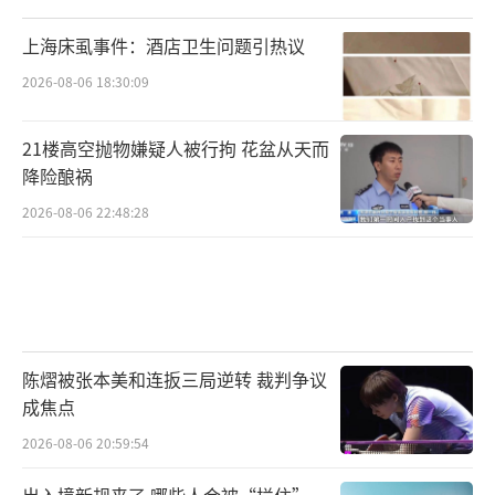
的良好就业环境。
（责任编辑：0882）
上海床虱事件：酒店卫生问题引热议
2026-08-06 18:30:09
21楼高空抛物嫌疑人被行拘 花盆从天而
降险酿祸
2026-08-06 22:48:28
陈熠被张本美和连扳三局逆转 裁判争议
成焦点
2026-08-06 20:59:54
出入境新规来了 哪些人会被“拦住”