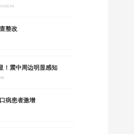
10:00:04
自查整改
显！震中周边明显感知
:46
足口病患者激增