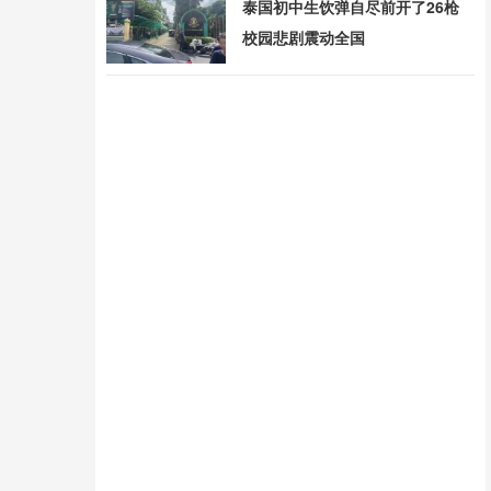
泰国初中生饮弹自尽前开了26枪
校园悲剧震动全国