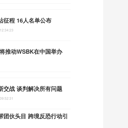
征程 16人名单公布
12:34:23
人将推动WSBK在中国举办
斯交战 谈判解决所有问题
09:52:31
帮团伙头目 跨境反恐行动引