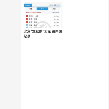
天
北京“立秋雨”太猛 暴雨破
纪录