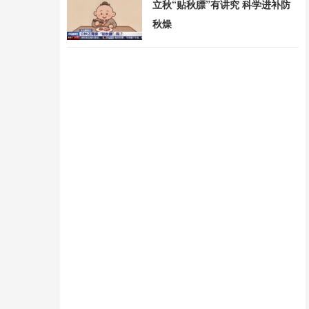
立秋“贴秋膘”有讲究 科学进补防
秋燥