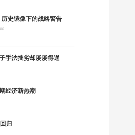
 历史镜像下的战略警告
:00
骗子手法拙劣却屡屡得逞
暑期经济新热潮
告回归