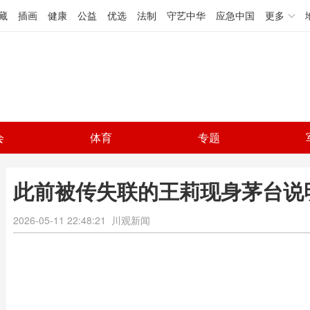
藏
插画
健康
公益
优选
法制
守艺中华
应急中国
更多
会
体育
专题
此前被传失联的王莉现身茅台说
2026-05-11 22:48:21
川观新闻