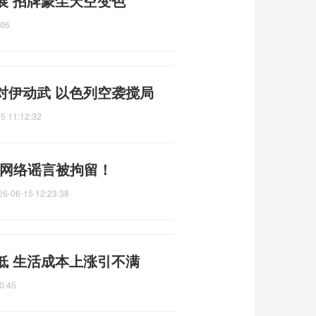
展 招牌蒙尘天空变色
:06
对伊动武 以色列空袭搅局
5 11:12:32
类网络谣言被拘留！
26-06-15 12:23:38
低 生活成本上涨引不满
0:45