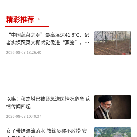
精彩推荐
“中国蔬菜之乡”最高温达41.8℃，记
者实探蔬菜大棚感觉像进“蒸笼”，有
村民称只能凌晨两点起来干活
2026-08-07 13:26:40
以媒：穆杰塔巴被紧急送医情况危急 病
情传闻四起
2026-08-08 10:40:37
女子带娃漂流落水 教练员称不敢捞 安