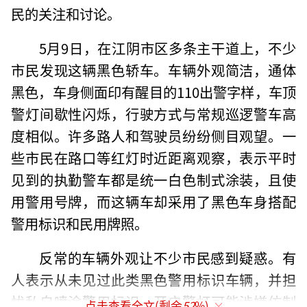
民的关注和讨论。
5月9日，在江阴市区多条主干道上，不少
市民发现这辆黑色轿车。车辆外观简洁，通体
黑色，车身侧面印有醒目的110出警字样，车顶
警灯间歇性闪烁，行驶方式与常规巡逻警车高
度相似。许多路人和驾驶员纷纷侧目观望。一
些市民在路口等红灯时近距离观察，表示平时
见到的执勤警车都是统一白色制式涂装，且使
用警用号牌，而这辆车却采用了黑色车身搭配
警用标识和民用牌照。
反常的车辆外观让不少市民感到疑惑。有
人表示从未见过此类黑色警用标识车辆，并担
忧私自喷涂警用标识、开启警灯可能涉嫌仿制
点击查看全文(剩余
52
%)