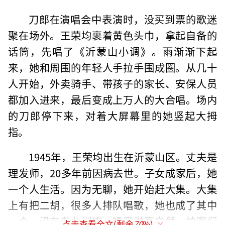
刀郎在演唱会中表演时，没买到票的歌迷
聚在场外。王荣均裹着黄色头巾，拿起自备的
话筒，先唱了《沂蒙山小调》。雨渐渐下起
来，她和周围的年轻人手拉手围成圈。从几十
人开始，外卖骑手、带孩子的家长、安保人员
都加入进来，最后变成上万人的大合唱。场内
的刀郎停下来，对着大屏幕里的她竖起大拇
指。
1945年，王荣均出生在沂蒙山区。丈夫是
理发师，20多年前因病去世。子女成家后，她
一个人生活。因为无聊，她开始赶大集。大集
上有把二胡，很多人排队唱歌，她也成了其中
一个。没有专业训练，嗓音洪亮自然，拍客们
点击查看全文(剩余
70
%)