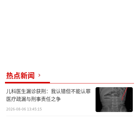
她说自己就是爱唱歌的农村老太。去年在蒙山
沂水大舞台，她一开口唱歌就神采飞扬。拒绝
商业邀约后，拍客们的镜头还是围着她转。
那张五天前的照片里，她坐在石头上，身
后是熟悉的村庄。精神状态看起来不错。5月10
日凌晨，她在睡梦中离开。知情人说她走得很
平静，没有痛苦。
热点新闻
刀郎演唱会那晚，她唱完《沂蒙山小
儿科医生漏诊获刑：我认错但不能认罪
调》，又唱了《谁不说俺家乡好》《沂蒙
医疗疏漏与刑事责任之争
颂》。雨越下越大，合唱的声音也越来越响。
2026-08-06 13:45:15
有歌迷后来回忆，那场面比场内还燃，奶奶把
沂蒙山的魂都唱出来了。