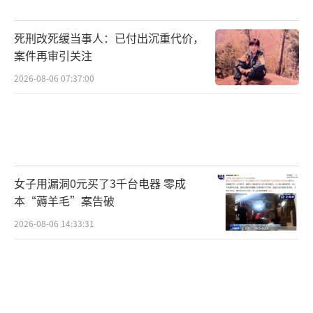
她唱了70年《沂蒙山小调》。13岁开始
学，一唱就没停过。年轻时嗓音好，十里八乡
死刑改死缓当事人：已付出沉重代价，
都知道。这首歌1940年诞生在临沂费县白石屋
案件再审引关注
村，抗战时是鼓舞士气的号角。她说每次唱起
2026-08-06 07:37:00
这首歌，就想起当年的沂蒙人。
央视节目播出后，她的生活没什么变化。
还是住在老房子里，还是赶大集唱歌。只是找
她合影的人多了，手机里存了不少照片。她不
女子用漏洞0元买了3千台电器 零成
本“薅羊毛”案告破
太会用智能手机，但知道网上有很多人喜欢听
她唱歌。
2026-08-06 14:33:31
那张五天前的照片，成了她最后的身影。
坐在石头上，穿着朴素的衣服，就像过去几十
年一样。歌声停了，但《沂蒙山小调》还在沂