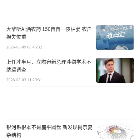
大爷听AI洒农药 150亩苗一夜枯萎 农户
损失惨重
2026-08-09 08:46:32
上任才半月，立陶宛新总理涉嫌学术不
端遭调查
2026-08-03 11:20:31
银河系根本不是扁平圆盘 新发现揭示复
杂结构