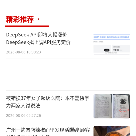
测、过程微生物检测、留样检测、数据报送
等。
精彩推荐
今年上半年以来，宏胜饮料集团进行了诸
DeepSeek API即将大幅涨价
多调整，涉及管理人员、组织结构以及生产模
DeepSeek拟上调API服务定价
式。但最终能否实现市场增长仍是未知。上述
2026-08-06 10:38:23
经销商称，饮品竞争激烈，没有爆款产品，饮
料在传统渠道的颓势很难扭转。除了纯净水、
营养快线、AD钙奶等经典产品基本盘，宏胜饮
料集团近期也尝试推动娃哈哈品牌年轻化转
型。今年年初，娃哈哈品牌推出了“茉莉
被错换37年女子起诉医院：本不需辍学
为两家人讨说法
茶”新品，延续茶饮料系列。此外，宏胜饮料
2026-08-06 09:27:26
集团还在持续申请各类商标，这些动作或为新
品类与新场景布局储备资源。
广州一烤肉店辣椒面里发现活蠼螋 顾客