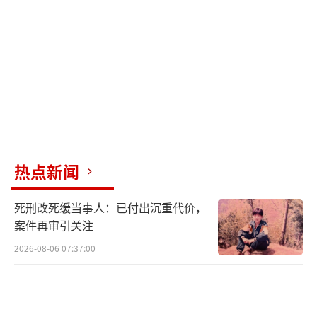
考核通报还指出，报站、发货进度严重滞
后，经销商接货履约问题突出。针对3-4月接货
不力的客户，公司对22家予以关户、220家予以
严重警告，同时对7名区域经理免职，并要求限
期整改、加快发货进度。一名华北娃哈哈经销
商证实，如果销量连续不达预期，会被关户。
娃哈哈去年在销售会议上宣布，2025年收
热点新闻
入实现5个亿增长。2024年，娃哈哈透露成功拉
死刑改死缓当事人：已付出沉重代价，
齐了十年前的业绩规模，意味着回归700亿元区
案件再审引关注
间。但这样的增长并不突出，与饮料同行横向
2026-08-06 07:37:00
对比看，东鹏饮料2025年实现营收208.75亿
元，同比增速高达31.8%；农夫山泉2025年营
收突破达到525.53亿元，同比增长22.51%。