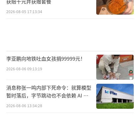
获赔千元并获赠套餐
短期来看，宏胜饮料和娃哈哈做出的产能
2026-08-05 17:13:34
优化、外包等改革动作会带来阵痛，包括业绩
波动、团队磨合以及与经销商矛盾加深等。但
轻装上阵的大方向，或可以让这家公司摆脱此
前的宗庆后和老产品依赖症。而娃哈哈和宏胜
饮料能否真正焕新，也取决于改革举措的落地
李亚鹏向地铁吐血女孩捐99999元！
执行力和持续的产品与渠道创新能力。
（责任编
2026-08-06 09:13:19
辑：0764）
消息称张一鸣内部下死命令：就算模型
暂时落后，字节跳动也不会依赖 AI 蒸
馏技术
2026-08-06 13:34:28