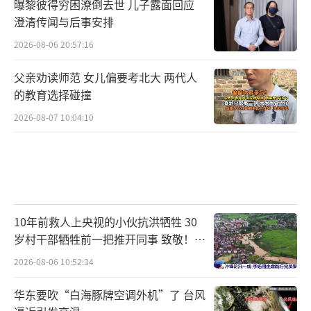
曝黎彼得穷困潦倒去世 儿子露面回应
澄清传闻与后事安排
2026-08-06 20:57:16
父亲劝读师范 女儿偏要考北大 两代人
的教育选择碰撞
2026-08-07 10:04:10
10年前救人上央视的小伙抗洪牺牲 30
岁村干部牺牲前一把推开同事 致敬！送
别！
2026-08-06 10:52:34
华东要吹“白海豚牌空调外机”了 台风