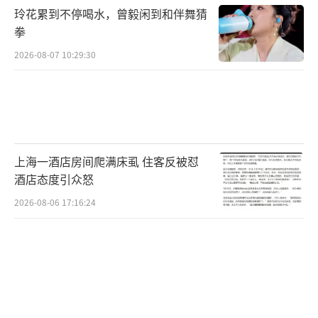
切接触传播，比如同床共枕或共享食物。以前
玲花累到不停喝水，曾毅闲到和伴舞猜
从未发生过汉坦病毒的大规模人际传播，目前
拳
没有理由担心汉坦病毒疫情会大规模暴发。
2026-08-07 10:29:30
世卫组织强调，减少人与受感染啮齿动物
之间的接触，可有效预防感染汉坦病毒。根据
现有信息以及从以往疫情中对该病毒的了解，
公众面临的总体风险较低。
上海一酒店房间爬满床虱 住客反被怼
（责任编辑：0764）
酒店态度引众怒
2026-08-06 17:16:24