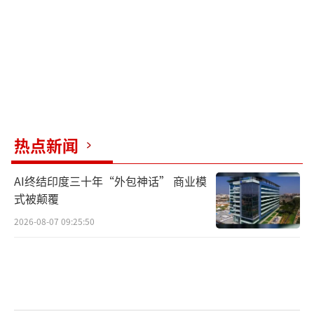
由于这种病毒可以潜伏1到8周，因此很难
确认邮轮乘客是在4月1日离开阿根廷前往南极
洲之前感染了这种病毒，还是在南大西洋岛屿
停留期间感染，或者是在船上感染。
世卫组织流行病和大流行病防范与预防部
热点新闻
门代理主任玛丽亚·范克尔克霍夫表示，在极
其密切的接触者之间，比如夫妻、住同一个船
AI终结印度三十年“外包神话” 商业模
舱的人等，可能发生了一定程度的人与人之间
式被颠覆
的传播。
2026-08-07 09:25:50
专门从事汉坦病毒研究的美国新墨西哥大
学副教授史蒂文·布拉德福特指出，安第斯病
毒确实具有人际传播能力，但通常只会通过密