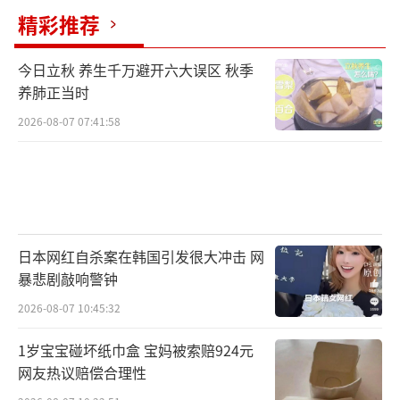
精彩推荐
今日立秋 养生千万避开六大误区 秋季
养肺正当时
2026-08-07 07:41:58
日本网红自杀案在韩国引发很大冲击 网
暴悲剧敲响警钟
2026-08-07 10:45:32
1岁宝宝碰坏纸巾盒 宝妈被索赔924元
网友热议赔偿合理性