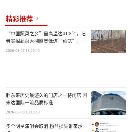
率下降2个百分点，产量较去年同期减少约34万
精彩推荐
桶/日。时机尤为不利——美国驾车出行旺季将
于5月底阵亡将士纪念日前后正式开启，美国汽
“中国蔬菜之乡”最高温达41.8℃，记
油零售价已升至4.56美元/加仑，5美元的风险
者实探蔬菜大棚感觉像进“蒸笼”，有
已不可忽视。
村民称只能凌晨两点起来干活
2026-08-07 13:26:40
在航空端，冲击同样直接。IEA警告称，欧
洲多国可能在未来六周内开始面临航空燃油短
缺，中东此前占欧洲航空燃油净进口量的7
5%。廉价航空公司EasyJet表示，燃油成本上
胖东来历史最悠久的门店之一将闭店 因
升正在拖累客户预订，年内晚些时候的机票销
未达国际一流品质标准
售同比2025年下滑2%。代表欧盟各机场的行业
2026-08-08 13:10:50
组织ACI Europe警告，夏季旅游旺季将受到干
多个明星演唱会取消 粉丝损失谁来承
扰，对依赖旅游业的成员国将产生“严峻的经