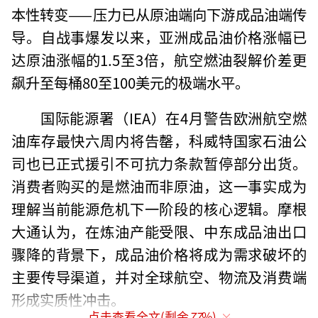
本性转变——压力已从原油端向下游成品油端传
导。自战事爆发以来，亚洲成品油价格涨幅已
达原油涨幅的1.5至3倍，航空燃油裂解价差更
飙升至每桶80至100美元的极端水平。
国际能源署（IEA）在4月警告欧洲航空燃
油库存最快六周内将告罄，科威特国家石油公
司也已正式援引不可抗力条款暂停部分出货。
消费者购买的是燃油而非原油，这一事实成为
理解当前能源危机下一阶段的核心逻辑。摩根
大通认为，在炼油产能受限、中东成品油出口
骤降的背景下，成品油价格将成为需求破坏的
主要传导渠道，并对全球航空、物流及消费端
形成实质性冲击。
点击查看全文(剩余
77
%)