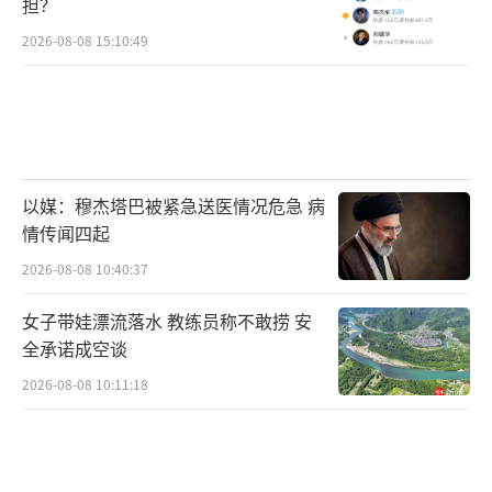
担？
济冲击”。
2026-08-08 15:10:49
摩根大通的结论是，下一阶段的能源冲
击，将不再呈现为原油价格的经典式飙升，而
更像是一场炼油端与终端用户的燃油短缺危机
——原油价格或在100美元附近维持相对稳定，
以媒：穆杰塔巴被紧急送医情况危急 病
而成品油裂解价差持续走阔，通过燃油价格直
情传闻四起
接冲击消费者、航空公司与物流体系。
（责任编
2026-08-08 10:40:37
辑：zx0001）
女子带娃漂流落水 教练员称不敢捞 安
全承诺成空谈
2026-08-08 10:11:18