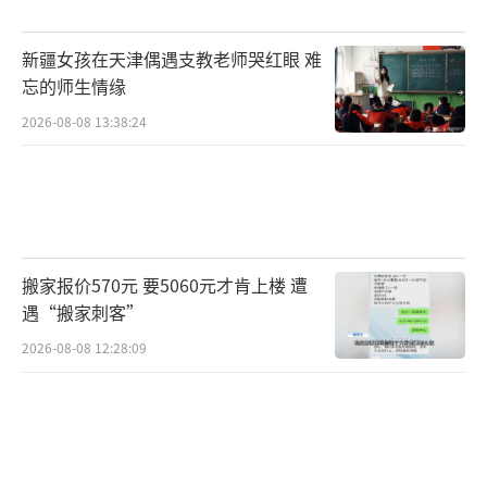
空燃油通常占炼厂产出的8%至15%，柴油占比
约25%至35%。关键在于，航空燃油与柴油争
新疆女孩在天津偶遇支教老师哭红眼 难
夺的是桶内同一批分子，两者之间存在直接的
忘的师生情缘
产量竞争。而炼厂在两者之间的调配空间极为
2026-08-08 13:38:24
有限，通常仅能在总产出中移动约2%至5%。
这意味着，当市场信号要求炼厂最大化航空燃
油产量时，柴油供应几乎必然受损。
当前裂解价差的信号已足够清晰：航空燃
搬家报价570元 要5060元才肯上楼 遭
油裂解价差飙升至每桶80至100美元，创俄乌冲
遇“搬家刺客”
突以来历史新高，市场在向炼厂发出明确指令
2026-08-08 12:28:09
——尽可能多地生产航空燃油。美国炼厂已作出
响应，将航空燃油产率提升约2个百分点，并将
航空燃油出口推升至历史纪录水平，以捕捉全
球市场的超额利润。但代价随即显现：汽油产