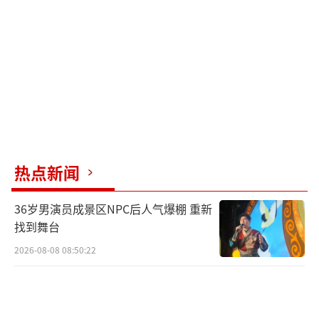
同时，中东本身的成品油出口也损失了约470万
桶/日。
要理解成品油危机为何难以快速化解，需
要理解炼油本身的物理约束。摩根大通详细阐
述了炼油的运作逻辑：炼油本质上是按沸点将
一桶原油分离为不同产品的过程，是一个严格
的质量守恒系统。这意味着，炼油是一场零和
热点新闻
博弈，多生产一种燃油，必然意味着少生产另
一种。
36岁男演员成景区NPC后人气爆棚 重新
找到舞台
原油本身并非均质物质。轻质原油分子较
2026-08-08 08:50:22
小，天然偏向生产汽油和石脑油；重质原油分
子复杂，更多产出柴油、燃料油和残渣油。现
代炼厂普遍针对汽油生产进行了深度优化。航