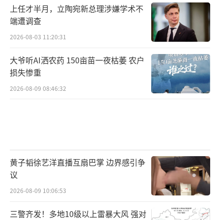
上任才半月，立陶宛新总理涉嫌学术不
端遭调查
2026-08-03 11:20:31
大爷听AI洒农药 150亩苗一夜枯萎 农户
损失惨重
2026-08-09 08:46:32
黄子韬徐艺洋直播互扇巴掌 边界感引争
议
2026-08-09 10:06:53
三警齐发！多地10级以上雷暴大风 强对