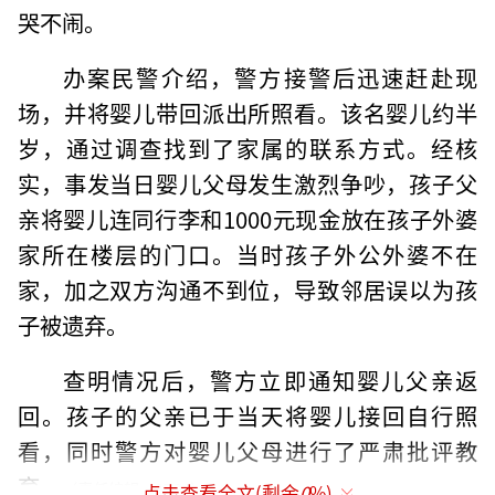
哭不闹。
办案民警介绍，警方接警后迅速赶赴现
场，并将婴儿带回派出所照看。该名婴儿约半
岁，通过调查找到了家属的联系方式。经核
实，事发当日婴儿父母发生激烈争吵，孩子父
亲将婴儿连同行李和1000元现金放在孩子外婆
家所在楼层的门口。当时孩子外公外婆不在
家，加之双方沟通不到位，导致邻居误以为孩
子被遗弃。
查明情况后，警方立即通知婴儿父亲返
回。孩子的父亲已于当天将婴儿接回自行照
看，同时警方对婴儿父母进行了严肃批评教
育。
（责任编辑：0764）
点击查看全文(剩余
0
%)