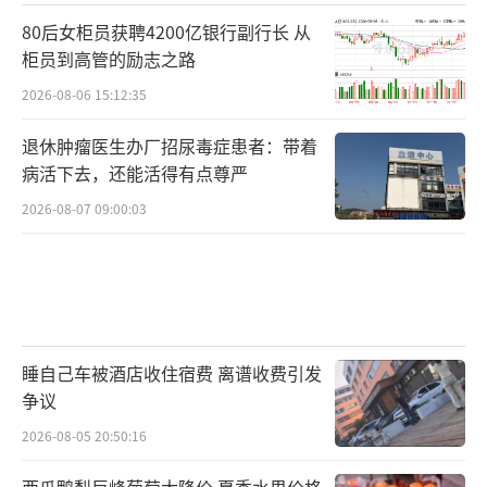
80后女柜员获聘4200亿银行副行长 从
柜员到高管的励志之路
2026-08-06 15:12:35
退休肿瘤医生办厂招尿毒症患者：带着
病活下去，还能活得有点尊严
2026-08-07 09:00:03
睡自己车被酒店收住宿费 离谱收费引发
争议
2026-08-05 20:50:16
西瓜鸭梨巨峰葡萄大降价 夏季水果价格