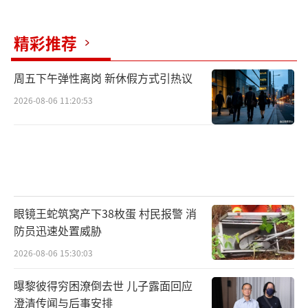
精彩推荐
周五下午弹性离岗 新休假方式引热议
2026-08-06 11:20:53
眼镜王蛇筑窝产下38枚蛋 村民报警 消
防员迅速处置威胁
2026-08-06 15:30:03
曝黎彼得穷困潦倒去世 儿子露面回应
澄清传闻与后事安排