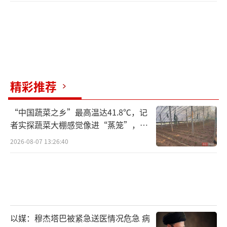
精彩推荐
“中国蔬菜之乡”最高温达41.8℃，记
者实探蔬菜大棚感觉像进“蒸笼”，有
村民称只能凌晨两点起来干活
2026-08-07 13:26:40
以媒：穆杰塔巴被紧急送医情况危急 病