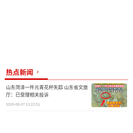
家头部招聘平台2024-2026年的薪酬报告，人工
智能相关岗位的应届硕士毕业生年起薪中位数
普遍在25万至40万元人民币之间，顶尖院校的
优秀博士毕业生甚至可获50万以上的年薪包。
这显著高于大多数工科专业。但报告也提示，
薪资方差极大，核心算法岗与普通应用岗的差
距可超过数倍。
热点新闻
以新疆高考招录数据为例，展示各大学人
工智能专业录取分数线。理科663分的上海交通
山东菏泽一件元青花杯失踪 山东省文旅
大学，理科660分的浙江大学，理科659分的南
厅：已受理相关投诉
京大学，理科657分的中国人民大学，理科645
2026-08-07 13:22:51
分的华中科技大学，理科635分的武汉大学，理
科620分的大连理工大学，理科613分的北京邮
电大学，理科590分的湖南大学，理科588分的