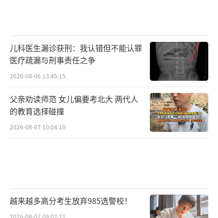
充满兴奋，不畏惧数学与逻辑的挑战，并渴望
亲手塑造未来，那么人工智能专业依然是一条
值得押注的黄金赛道。只是请记住，黄金需要
儿科医生漏诊获刑：我认错但不能认罪
淬炼，赛道始终属于最快的跑者。
（责任编辑：088
医疗疏漏与刑事责任之争
2）
2026-08-06 13:45:15
父亲劝读师范 女儿偏要考北大 两代人
的教育选择碰撞
2026-08-07 10:04:10
越来越多高分考生放弃985选警校！
2026-08-07 09:02:21