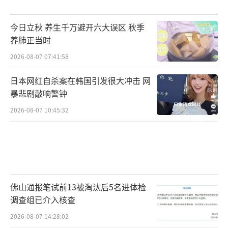
实践是叩开名企大门的关键。积极参与国
内外高水平学科竞赛（如Kaggle、ACM、全国
今日立秋 养生千万避开六大误区 秋季
大学生人工智能大赛），这是证明解决问题能
养肺正当时
力的快速通道。寻找高质量的科研实习，哪怕
2026-08-07 07:41:58
从实验室基础工作做起，也能让你提前接触真
日本网红自杀案在韩国引发很大冲击 网
实研发环境。尝试将创意转化为具体的项目或
暴悲剧敲响警钟
开源代码，一个亮眼的GitHub主页可能比一份
2026-08-07 10:45:32
空洞的简历更有说服力。
关于院校选择，如果分数足够，优先考虑
在计算机科学与技术、人工智能学科评估中排
名靠前且有雄厚产学研资源的综合性大学。这
佛山通报笔试前13被淘汰后5名进体检
些学校通常能提供更好的实验平台、师资以及
调查组已介入核查
与头部企业的合作机会。
2026-08-07 14:28:02