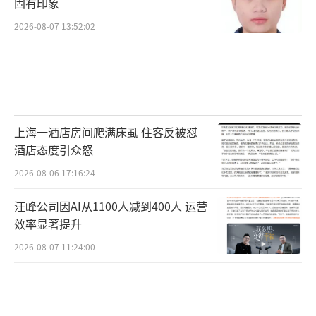
能层面，数学基础（线性代数、概率统计、微
固有印象
积分）和编程能力（Python是起点，C++/并行
2026-08-07 13:52:02
计算也重要）是地基，必须打牢。核心课程如
机器学习、深度学习、计算机视觉、自然语言
处理要力求精通原理而非仅调用工具。此外，
至少在一个细分领域（如机器人、生物信息、
上海一酒店房间爬满床虱 住客反被怼
金融科技）建立知识纵深，形成“AI+领域”的
酒店态度引众怒
交叉优势。
2026-08-06 17:16:24
在认知层面，保持对产业动态的敏锐度。
汪峰公司因AI从1100人减到400人 运营
定期阅读顶级会议论文（如NeurIPS, CVP
效率显著提升
R），关注头部企业研究院的技术博客，理解技
2026-08-07 11:24:00
术从实验室到产品的完整路径。同时，思考技
术的社会影响，培养负责任的创新意识。