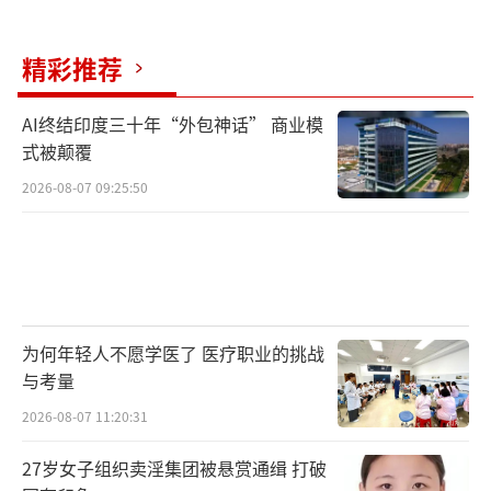
卷”从求职端蔓延至培养端，学生不得不从大
精彩推荐
一开始就竞赛、科研、实习“全副武装”。
第三个挑战是行业波动性与伦理监管。人
AI终结印度三十年“外包神话” 商业模
式被颠覆
工智能是资本密集领域，投资热度会有起伏，
2026-08-07 09:25:50
某些细分赛道可能遭遇寒冬。同时，随着《生
成式人工智能服务管理暂行办法》等国内法规
及全球AI治理框架的完善，数据安全、算法公
平、隐私保护成为产品开发的硬约束。这意味
着从业人员不仅要懂技术，还需了解法律、伦
为何年轻人不愿学医了 医疗职业的挑战
理与社会影响，复合型背景更具优势。
与考量
2026-08-07 11:20:31
对于2026级准大学生，建议构建“硬核技
能+行业认知+实践履历”的三维竞争力。在技
27岁女子组织卖淫集团被悬赏通缉 打破