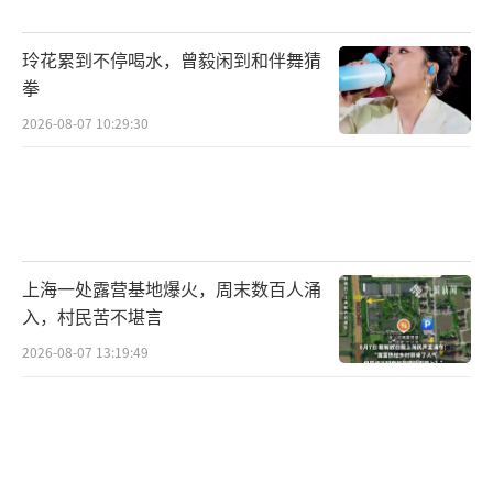
北京科技大学等。
玲花累到不停喝水，曾毅闲到和伴舞猜
尽管前景广阔，但挑战同样存在。第一个
拳
挑战是高校培养速度赶不上技术迭代速度。许
2026-08-07 10:29:30
多高校的课程设置和教材难以跟上产业最前沿
的发展，导致部分毕业生所学与企业所需存
在“代差”。这要求学生在大学期间必须拥有
极强的自主学习能力和实践精神。
上海一处露营基地爆火，周末数百人涌
第二个挑战是结构性矛盾突出。低水平、
入，村民苦不堪言
重复性的建模岗位需求正在被AutoML等自动化
2026-08-07 13:19:49
工具挤压，而高端研发岗位则“一将难求”。
企业抱怨招到能熟练调用API的人不难，但找到
真正理解原理、能优化底层模型、解决复杂实
际问题的毕业生却很少。这种矛盾导致“内