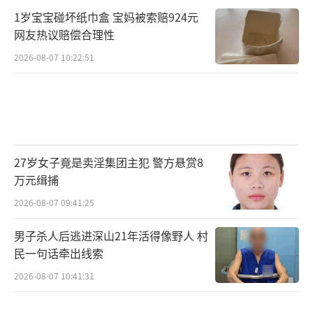
人工智能不仅仅是一个专业，更是一个时
1岁宝宝碰坏纸巾盒 宝妈被索赔924元
代性的技术浪潮。对于2026年入学的学生而
网友热议赔偿合理性
言，你们毕业时（2030年左右），产业格局可
2026-08-07 10:22:51
能已再次刷新。通用人工智能（AGI）的进展、
人形机器人的商业化、AI与生命科学的结合，
都可能催生今天无法想象的新岗位。
选择人工智能专业，某种意义上是在选择
27岁女子竟是卖淫集团主犯 警方悬赏8
一种“终身学习”的职业生涯。它承诺了更高
万元缉捕
的起点和天花板，也要求更持续的热情与耐
2026-08-07 09:41:25
力。这个领域不欢迎投机者，但永远厚待那些
男子杀人后逃进深山21年活得像野人 村
充满好奇心、能用代码和算法创造真实价值的
民一句话牵出线索
探索者。
2026-08-07 10:41:31
对于2026年的高考生，如果你对探索未知