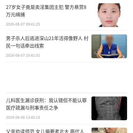
27岁女子竟是卖淫集团主犯 警方悬赏8
万元缉捕
2026-08-07 09:41:25
男子杀人后逃进深山21年活得像野人 村
民一句话牵出线索
2026-08-07 10:41:31
儿科医生漏诊获刑：我认错但不能认罪
医疗疏漏与刑事责任之争
2026-08-06 13:45:15
父亲劝读师范 女儿偏要考北大 两代人