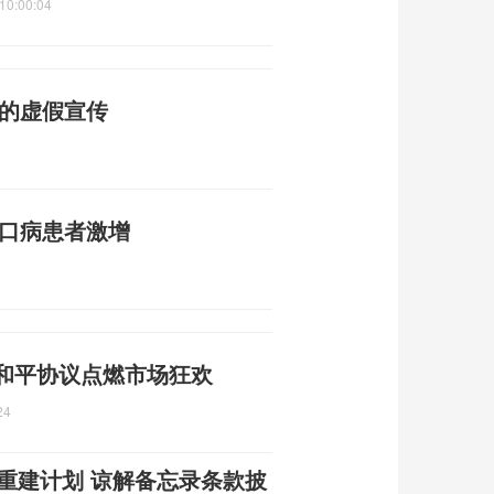
10:00:04
普的虚假宣传
足口病患者激增
 和平协议点燃市场狂欢
24
朗重建计划 谅解备忘录条款披