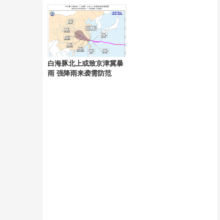
争议
白海豚北上或致京津冀暴
雨 强降雨来袭需防范