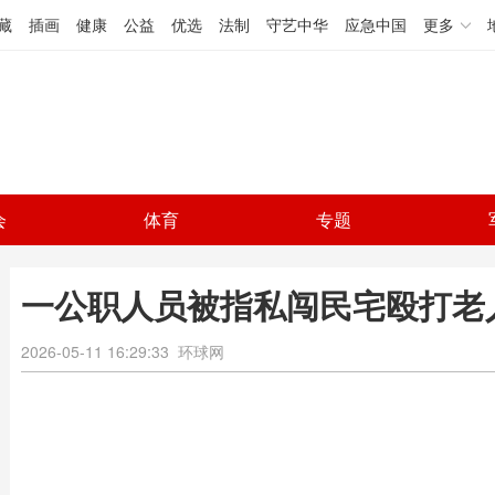
藏
插画
健康
公益
优选
法制
守艺中华
应急中国
更多
会
体育
专题
一公职人员被指私闯民宅殴打老
2026-05-11 16:29:33
环球网