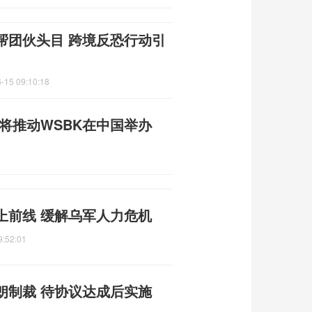
帮团伙头目 跨境反恐行动引
-15 09:10:18
人将推动WSBK在中国举办
上前线 缓解乌军人力危机
9:52:01
朗制裁 待协议达成后实施