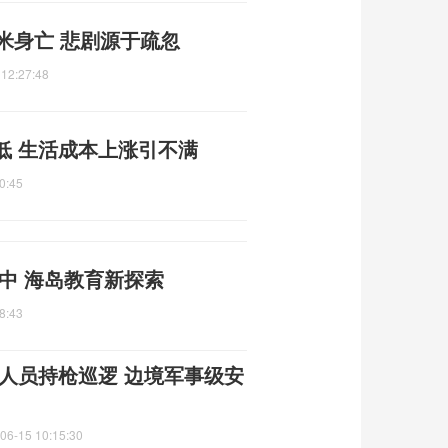
米身亡 悲剧源于疏忽
 12:27:48
低 生活成本上涨引不满
0:45
中 海岛教育新探索
8:43
人员持枪巡逻 边境军事级安
06-15 10:15:30