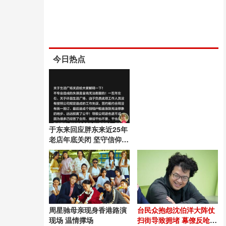
今日热点
于东来回应胖东来近25年
老店年底关闭 坚守信仰与
快乐
周星驰母亲现身香港路演
台民众抱怨沈伯洋大阵仗
现场 温情撑场
扫街导致拥堵 幕僚反呛引