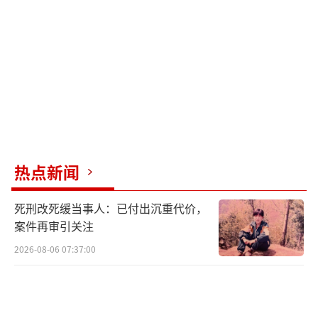
动，并采取相应措施，必要时就医。
力量锻炼主要针对身体的主要大肌肉群，
如上背部、胸部、肩部、上肢、下肢和小腿肌
肉。每个肌肉群可以选择一个或多个练习，确
保以正确的形式和方式进行适当的练习。每周
每个肌群至少锻炼两次，间隔两天以上。许多
训练在家就能完成，例如蹲起、台阶运动或坐
热点新闻
立运动可以锻炼腿部和臀部肌肉；墙式俯卧撑
死刑改死缓当事人：已付出沉重代价，
可以锻炼胸部和上肢；提踵可以锻炼腿部；利
案件再审引关注
用弹力带也可以做弓箭拉伸运动和肩带拉伸，
2026-08-06 07:37:00
锻炼背部和上肢。
（责任编辑：zhangxiaohua）