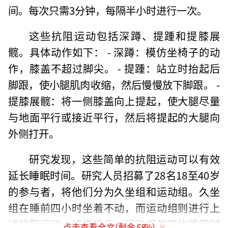
间。每次只需3分钟，每隔半小时进行一次。
这些抗阻运动包括深蹲、提踵和提膝展
髋。具体动作如下： - 深蹲：模仿坐椅子的动
作，膝盖不超过脚尖。 - 提踵：站立时抬起后
脚跟，使小腿肌肉收缩，然后慢慢放下脚跟。 -
提膝展髋：将一侧膝盖向上提起，使大腿尽量
与地面平行或接近平行，然后将提起的大腿向
外侧打开。
研究发现，这些简单的抗阻运动可以有效
延长睡眠时间。研究人员招募了28名18至40岁
的参与者，将他们分为久坐组和运动组。久坐
组在睡前四小时坐着不动，而运动组则进行上
述抗阻运动。结果显示，运动组的平均睡眠时
点击查看全文(剩余
58
%)