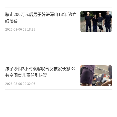
国乒女队有这样的双核让球迷放心。
骗走200万元后男子躲进深山13年 逃亡
5月10日，中国国乒女队将开启和日本国乒
终落幕
女队的决赛，这一场比赛一定会很困难，但是
2026-08-06 09:18:25
我们相信中国国乒女队的球员一定做好了准
备，我们也相信，她们一定会在决赛中交出最
好的表现吗，帮助中国国乒女队完成卫冕的。
（责任编辑：zx0002）
孩子吵闹2小时乘客叹气反被家长怼 公
共空间育儿责任引热议
2026-08-06 09:32:06