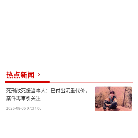
可以在一个更加轻松快乐的氛围中去备战，去
好好准备对阵日本国乒的比赛。
值得一提一说的是，为什么说王曼昱和孙
颖莎如今的双核，在进入了决赛之后，接受采
访的王曼昱表示：决赛遇到日本队这个老对
手，比赛一定非常困难，非常焦灼，我们将做
好赛前准备，困难准备，全力以赴去拼她们。
热点新闻
死刑改死缓当事人：已付出沉重代价，
案件再审引关注
是的，王曼昱代表着思想上的重视，代表
2026-08-06 07:37:00
严肃，而孙颖莎的放松可以让队伍赛前更好的
准备，更好的去备战这一场决赛，要严肃有严
肃，要轻松有轻松，两个人要实力还有实力，