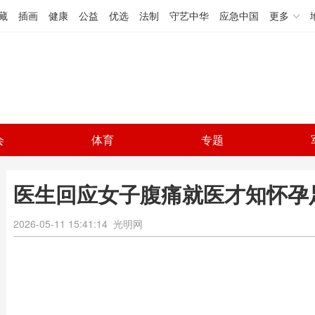
藏
插画
健康
公益
优选
法制
守艺中华
应急中国
更多
会
体育
专题
医生回应女子腹痛就医才知怀孕
2026-05-11 15:41:14
光明网