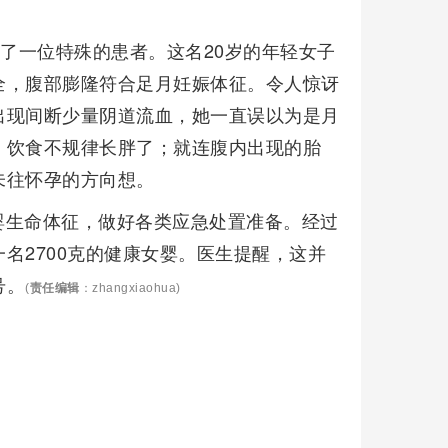
诊了一位特殊的患者。这名20岁的年轻女子
全，腹部膨隆符合足月妊娠体征。令人惊讶
出现间断少量阴道流血，她一直误以为是月
、饮食不规律长胖了；就连腹内出现的胎
未往怀孕的方向想。
婴生命体征，做好各类应急处置准备。经过
名2700克的健康女婴。医生提醒，这并
号。
(
责任编辑
：zhangxiaohua)