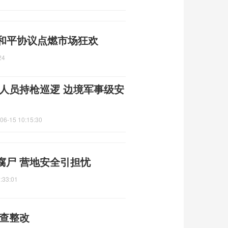
 和平协议点燃市场狂欢
24
人员持枪巡逻 边境军事级安
06-15 10:15:30
腐尸 营地安全引担忧
:33:01
自查整改