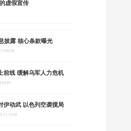
普的虚假宣传
息披露 核心条款曝光
 11:02:32
上前线 缓解乌军人力危机
9:52:01
对伊动武 以色列空袭搅局
5 11:12:32