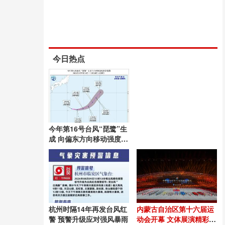
今日热点
今年第16号台风“琵鹭”生
成 向偏东方向移动强度增
强
杭州时隔14年再发台风红
内蒙古自治区第十六届运
警 预警升级应对强风暴雨
动会开幕 文体展演精彩纷