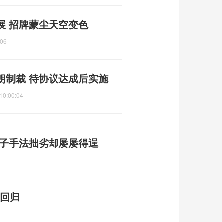
展 招牌蒙尘天空变色
:06
朗制裁 待协议达成后实施
10:00:04
骗子手法拙劣却屡屡得逞
告回归