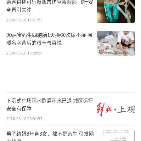
乘客讲述可乐爆瓶击伤空乘眼部 飞行安
全再引关注
2026-08-10 12:21:53
90后宝妈生四胞胎1天换60次尿不湿 温
暖名字背后的艰辛与喜悦
2026-08-10 13:20:56
下沉式广场雨水倒灌积水已退 城区运行
安全有保障
2026-08-10 08:01:55
男子结婚8年育3女，都不是亲生 引发网