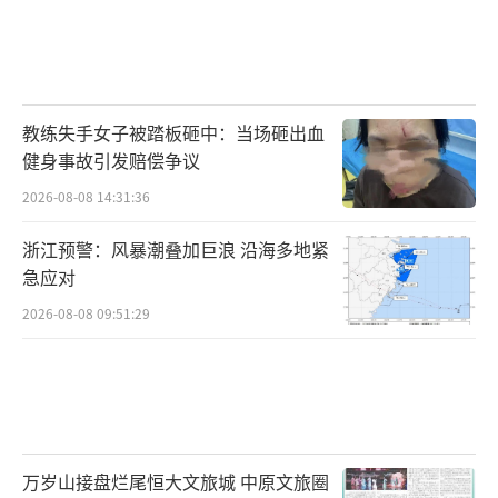
教练失手女子被踏板砸中：当场砸出血
健身事故引发赔偿争议
2026-08-08 14:31:36
浙江预警：风暴潮叠加巨浪 沿海多地紧
急应对
2026-08-08 09:51:29
万岁山接盘烂尾恒大文旅城 中原文旅圈