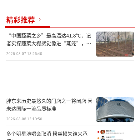
精彩推荐
“中国蔬菜之乡”最高温达41.8℃，记
者实探蔬菜大棚感觉像进“蒸笼”，有
村民称只能凌晨两点起来干活
2026-08-07 13:26:40
胖东来历史最悠久的门店之一将闭店 因
未达国际一流品质标准
2026-08-08 13:10:50
多个明星演唱会取消 粉丝损失谁来承