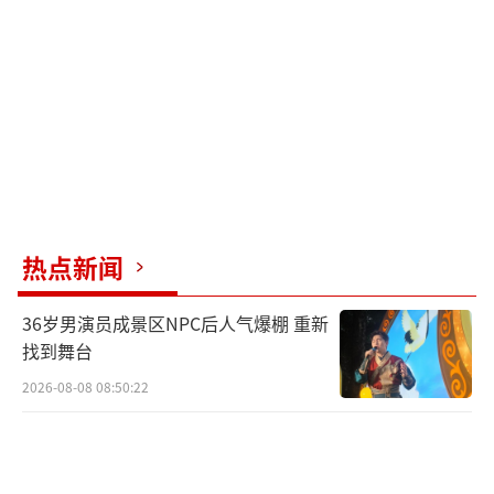
使用前，应进行必要的设备检查与改造，拆除
或禁用蓝牙模块。对确需使用的外接设备，建
议采用有线方式连接。定期检查手机、无线耳
机、智能手表、蓝牙音响等常用蓝牙设备供应
商提供的固件更新信息，及时封堵漏洞，提升
蓝牙设备防护能力。当蓝牙设备突然出现奇怪
的提示时，如非本人操作的配对请求，请提高
热点新闻
警惕，及时断开连接并检查设备。将设备
的“可见性”关闭或设置为“仅限已配对的设
36岁男演员成景区NPC后人气爆棚 重新
备”，即便蓝牙在后台运行，过路的陌生设备
找到舞台
也扫描不到，能大大降低被攻击概率。
（责任编
2026-08-08 08:50:22
辑：zhangxiaohua）