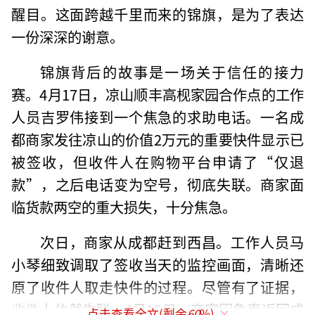
醒目。这面跨越千里而来的锦旗，是为了表达
一份深深的谢意。
锦旗背后的故事是一场关于信任的接力
赛。4月17日，凉山顺丰高枧家园合作点的工作
人员吉罗伟接到一个焦急的求助电话。一名成
都商家发往凉山的价值2万元的重要快件显示已
被签收，但收件人在购物平台申请了“仅退
款”，之后电话变为空号，彻底失联。商家面
临货款两空的重大损失，十分焦急。
次日，商家从成都赶到西昌。工作人员马
小琴细致调取了签收当天的监控画面，清晰还
原了收件人取走快件的过程。尽管有了证据，
收件人依然失联。4月19日，商家因急事返回成
点击查看全文(剩余
60
%)