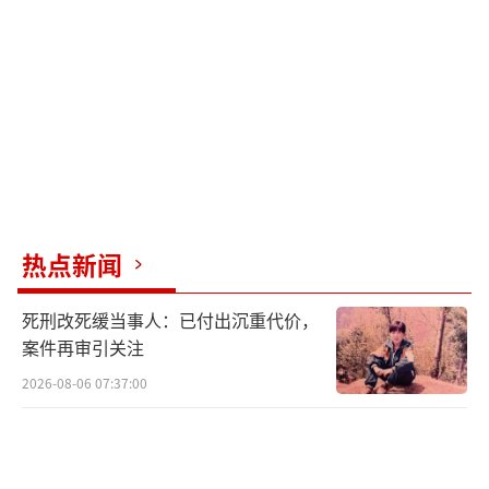
谢费，但吉罗伟坚决拒绝了。他表示，协助客
户处理问题是职责所在。商家没有再坚持，但
在返回成都后悄悄定制了一面锦旗寄到西昌。
凉山州邮政管理局办公室主任冯正松表
示，网点能够主动高效地为客户解决问题，体
现了高度的责任感和服务意识，这也是行业正
能量的生动体现，鼓励更多快递员成为平安城
热点新闻
市的“移动哨兵”和“温暖使者”。
死刑改死缓当事人：已付出沉重代价，
如今，吉罗伟和马小琴依旧坚守在高枧家
案件再审引关注
园的街巷里忙碌。对他们来说，每一次快件送
2026-08-06 07:37:00
达不仅是服务的终点，更是群众信任的新起
点。墙上的锦旗静静见证着更多的温暖故事。