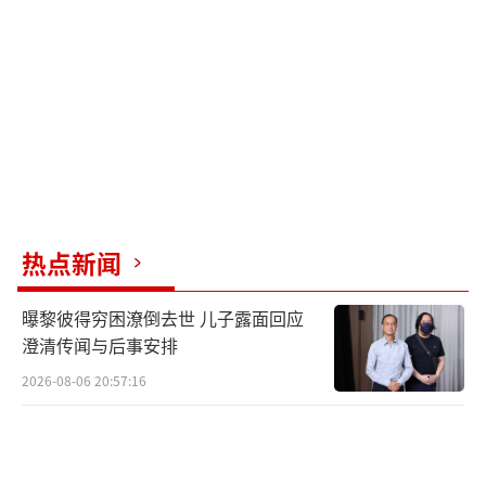
受到公众认同，甚至成为网红城市。桂林文旅
官方账号的做法令人无法接受。拉黑投诉游客
不仅体现了部门工作人员作风粗暴的问题，也
会让整座城市的形象受损。
建议当地纪委监察部门介入调查，整治工
作作风，给公众关切一个回应。
（责任编辑：zhangx
热点新闻
iaohua）
曝黎彼得穷困潦倒去世 儿子露面回应
澄清传闻与后事安排
2026-08-06 20:57:16