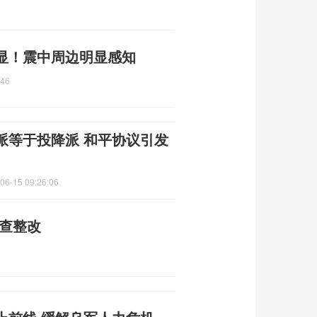
显！震中周边明显感知
:46
派等于投降派 和平协议引发
06-15 09:26:06
自查整改