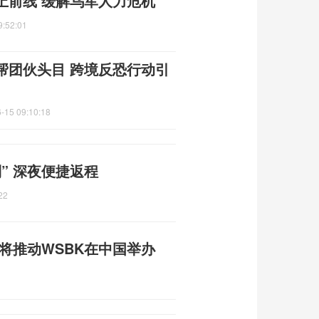
上前线 缓解乌军人力危机
9:52:01
帮团伙头目 跨境反恐行动引
-15 09:10:18
” 深夜便捷返程
22
人将推动WSBK在中国举办