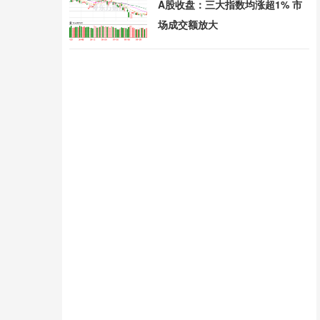
A股收盘：三大指数均涨超1% 市
场成交额放大