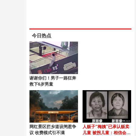
今日热点
谢谢你们！男子一路狂奔
救下6岁男童
网红景区拦乡道设闸惹争
人贩子“梅姨”已承认贩卖
议 收费模式引不满
儿童 被拐儿童：相信会有