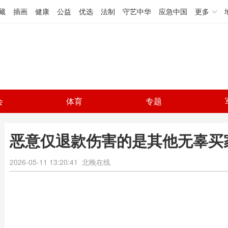
藏
插画
健康
公益
优选
法制
守艺中华
应急中国
更多
会
体育
专题
恶意仅退款伤害的是其他无辜买
2026-05-11 13:20:41
北晚在线