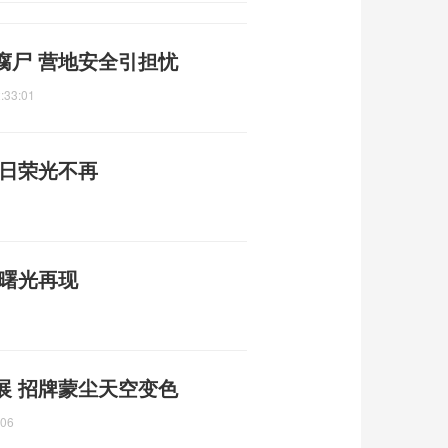
腐尸 营地安全引担忧
:33:01
昔日荣光不再
平曙光再现
展 招牌蒙尘天空变色
:06