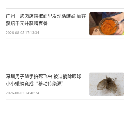
盾源于案发2年前，韩女士车辆被刮请他协助查
看监控，因天黑未找到证据，韩女士便通过电
广州一烤肉店辣椒面里发现活蠼螋 顾客
话及公开场合无端指责辱骂他，他一时冲动作
获赔千元并获赠套餐
出错误行为，在公厕书写了韩女士电话号码及
2026-08-05 17:13:34
不当言论。韩女士则表示，她不认可韩某的说
法，她家虽与韩某家门对门，但并不熟，韩某
被处罚前，她甚至不知道对方姓名。关于个人
电话泄露，韩女士说韩某曾称是留意到她留在
深圳男子随手拍死飞虫 被迫摘除眼球
车上的挪车电话。韩女士还称，案件审理时，
小小蛾蚋竟成“移动传染源”
韩某称双方矛盾是因为她家2000年建的房子比
2026-08-05 14:46:24
韩某家高2公分，这让她觉得离谱，因为当时她
年仅十岁左右，韩某年纪也不大。
据判决书，韩某被行政拘留后，次日其妻
子石某和儿子就在韩女士家门口干扰其与父亲