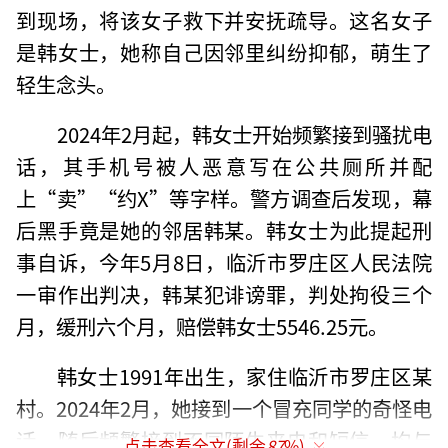
到现场，将该女子救下并安抚疏导。这名女子
是韩女士，她称自己因邻里纠纷抑郁，萌生了
轻生念头。
2024年2月起，韩女士开始频繁接到骚扰电
话，其手机号被人恶意写在公共厕所并配
上“卖”“约X”等字样。警方调查后发现，幕
后黑手竟是她的邻居韩某。韩女士为此提起刑
事自诉，今年5月8日，临沂市罗庄区人民法院
一审作出判决，韩某犯诽谤罪，判处拘役三个
月，缓刑六个月，赔偿韩女士5546.25元。
韩女士1991年出生，家住临沂市罗庄区某
村。2024年2月，她接到一个冒充同学的奇怪电
话，随后频繁接到不同陌生来电和短信，均与
点击查看全文(剩余
87
%)