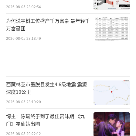
2026-08-05 23:02:54
一审判决：被告人韩某犯诽谤罪，判处拘役三
个月，缓刑六个月；赔偿韩女士损失5546.25元
为何说宇树工位盛产千万富豪 最年轻千
（已缴纳）。韩女士计划提起上诉，她认为法
万富豪团
院一审对韩某的量刑过轻，韩某的行为不仅是
2026-08-05 23:18:49
诽谤，更构成人格侮辱，应当以侮辱罪论处。
她认为判决的民事赔偿金额过低，无法弥补她
所遭受的伤害和损失。她还称，双方并未达成
任何调解或谅解协议。男子将女邻居手机号写
西藏林芝市墨脱县发生4.6级地震 震源
在公厕 恶意骚扰被判刑。
（责任编辑：0882）
深度10公里
2026-08-05 23:19:20
博主：陈瑶终于到了最佳赏味期 《九
门》霍仙姑出圈
2026-08-05 20:22:12