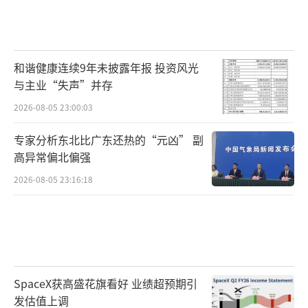
格、名誉受到贬损，属于捏造事实诽谤他人。
该行为导致韩女士多次受到电话骚扰，经鉴定
符合“抑郁发作”诊断，且有自杀倾向，可认
和谐健康连续9年未披露年报 投资风光
定为“情节严重”，故构成诽谤罪。
与主业“失声”并存
2026-08-05 23:00:03
法院同时认定，韩某到案后如实供述犯罪
事实，构成坦白；自愿上交8000元用于赔偿，
专家分析东北比广东还热的“元凶” 副
高异常偏北偏强
依法从轻处罚。对于民事赔偿，法院根据证据
认定实际经济损失为诊断治疗费1546.25元、鉴
2026-08-05 23:16:18
定费4000元，共计5546.25元，予以支持。其
他请求因未提交充分证据不予支持。精神损失
及赔礼道歉请求不属于刑事附带民事诉讼赔偿
范围，不予处理，可另行主张。
SpaceX获高盛花旗看好 业绩超预期引
发估值上调
今年5月8日，临沂市罗庄区人民法院作出