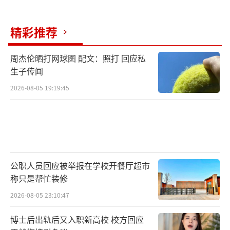
正常生活，属地派出所调解后，双方于当年6月
精彩推荐
17日签订治安调解协议书，石某和儿子向韩女
士道歉，双方相互谅解。但两家矛盾持续，后
周杰伦晒打网球图 配文：照打 回应私
来又多次闹到派出所，双方人员均曾被处以罚
生子传闻
款或拘留的行政处罚。
2026-08-05 19:19:45
韩女士称，持续的电话、短信骚扰和纠纷
让她精神濒临崩溃。案件材料显示，2024年6月
16日，韩女士经临沂市精神卫生中心诊断为抑
郁状态；7月3日，病情恶化，被诊断为伴有精
公职人员回应被举报在学校开餐厅超市
神症状的抑郁发作。后韩女士申请司法鉴定，
称只是帮忙装修
山东精神疾病司法鉴定所出具鉴定意见：韩女
2026-08-05 23:10:47
士符合“抑郁发作”的诊断。
博士后出轨后又入职新高校 校方回应