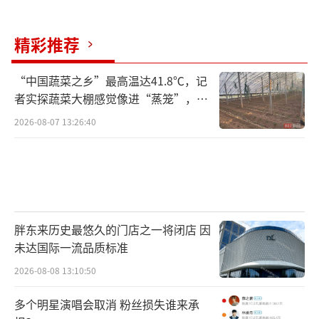
精彩推荐
“中国蔬菜之乡”最高温达41.8℃，记
者实探蔬菜大棚感觉像进“蒸笼”，有
村民称只能凌晨两点起来干活
2026-08-07 13:26:40
胖东来历史最悠久的门店之一将闭店 因
未达国际一流品质标准
2026-08-08 13:10:50
多个明星演唱会取消 粉丝损失谁来承