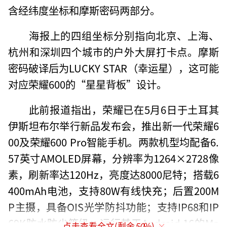
含经纬度坐标和摩斯密码两部分。
海报上的四组坐标分别指向北京、上海、
杭州和深圳四个城市的户外大屏打卡点。摩斯
密码破译后为LUCKY STAR（幸运星），这可能
对应荣耀600的“星星背板”设计。
此前报道指出，荣耀已在5月6日于土耳其
伊斯坦布尔举行新品发布会，推出新一代荣耀6
00及荣耀600 Pro智能手机。两款机型均配备6.
57英寸AMOLED屏幕，分辨率为1264×2728像
素，刷新率达120Hz，亮度达8000尼特；搭载6
400mAh电池，支持80W有线快充；后置200M
P主摄，具备OIS光学防抖功能；支持IP68和IP
69K防水防尘等级；运行基于Android 16的Ma
点击查看全文(剩余
50
%)